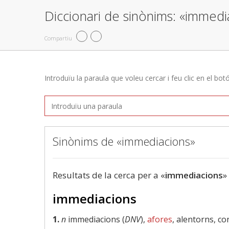
Diccionari de sinònims: «immedi
Compartiu
Introduïu la paraula que voleu cercar i feu clic en el bot
Sinònims de «immediacions»
Resultats de la cerca per a «
immediacions
»
immediacions
1.
n
immediacions (
DNV
),
afores
, alentorns, c