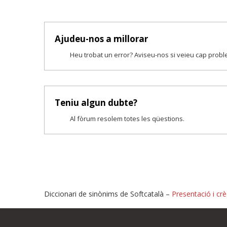
Ajudeu-nos a millorar
Heu trobat un error? Aviseu-nos si veieu cap prob
Teniu algun dubte?
Al fòrum resolem totes les qüestions.
Diccionari de sinònims de Softcatalà –
Presentació i crè