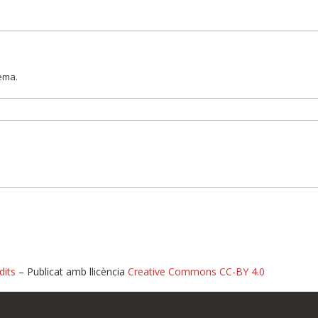
lema.
dits
– Publicat amb llicència
Creative Commons CC-BY 4.0