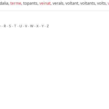
odalia,
terme
, topants,
veïnat
, verals, voltant, voltants, volts,
Q
-
R
-
S
-
T
-
U
-
V
-
W
-
X
-
Y
-
Z