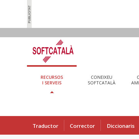
RECURSOS
CONEIXEU
I SERVEIS
SOFTCATALÀ
AMB
Traductor
Corrector
Diccionaris