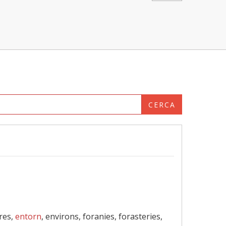
CERCA
ires,
entorn
, environs, foranies, forasteries,