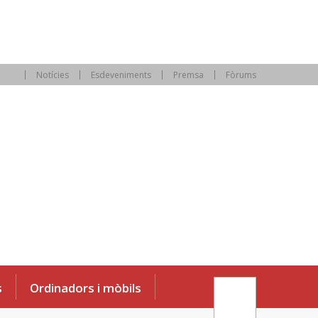
Notícies
Esdeveniments
Premsa
Fòrums
s
Ordinadors i mòbils