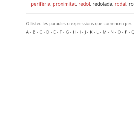
perifèria
,
proximitat
,
redol
, redolada,
rodal
, r
O llisteu les paraules o expressions que comencen per:
A
-
B
-
C
-
D
-
E
-
F
-
G
-
H
-
I
-
J
-
K
-
L
-
M
-
N
-
O
-
P
-