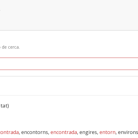
»
ó de cerca.
ltat)
contrada
, encontorns,
encontrada
, engires,
entorn
, environs