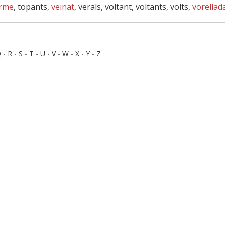
rme
, topants,
veïnat
, verals, voltant, voltants, volts,
vorellad
Q
-
R
-
S
-
T
-
U
-
V
-
W
-
X
-
Y
-
Z