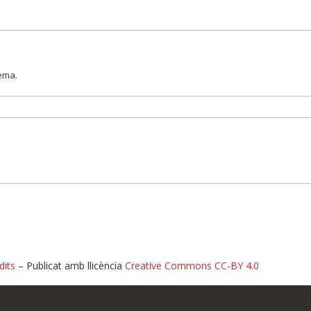
lema.
dits
– Publicat amb llicència
Creative Commons CC-BY 4.0