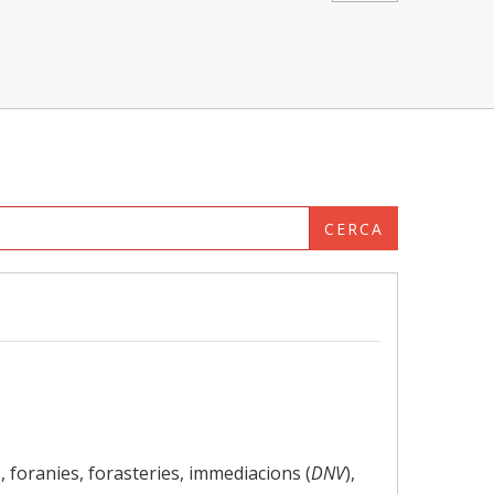
CERCA
, foranies, forasteries, immediacions (
DNV
),