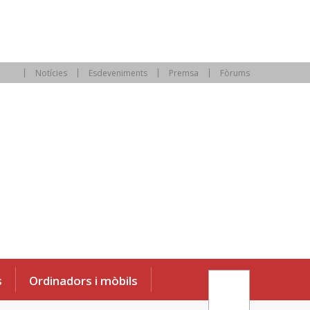
Notícies
Esdeveniments
Premsa
Fòrums
s
Ordinadors i mòbils