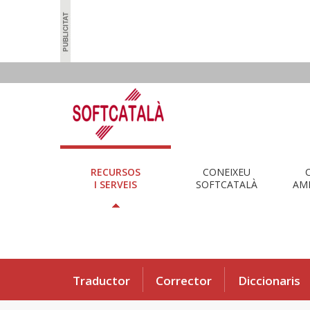
RECURSOS
CONEIXEU
I SERVEIS
SOFTCATALÀ
AMB
Traductor
Corrector
Diccionaris