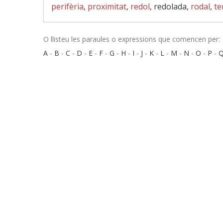
perifèria
,
proximitat
,
redol
, redolada,
rodal
,
te
O llisteu les paraules o expressions que comencen per:
A
-
B
-
C
-
D
-
E
-
F
-
G
-
H
-
I
-
J
-
K
-
L
-
M
-
N
-
O
-
P
-