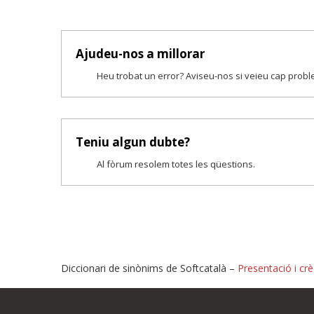
Ajudeu-nos a millorar
Heu trobat un error? Aviseu-nos si veieu cap prob
Teniu algun dubte?
Al fòrum resolem totes les qüestions.
Diccionari de sinònims de Softcatalà –
Presentació i crè