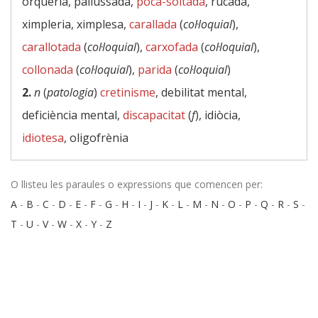
orqueria, pallussada,
poca-soltada
, rucada,
ximpleria, ximplesa,
carallada
(
col·loquial
),
carallotada
(
col·loquial
),
carxofada
(
col·loquial
),
collonada
(
col·loquial
),
parida
(
col·loquial
)
2.
n
(
patologia
)
cretinisme
, debilitat mental,
deficiència mental,
discapacitat
(
f
), idiòcia,
idiotesa
, oligofrènia
O llisteu les paraules o expressions que comencen per:
A
-
B
-
C
-
D
-
E
-
F
-
G
-
H
-
I
-
J
-
K
-
L
-
M
-
N
-
O
-
P
-
Q
-
R
-
S
-
T
-
U
-
V
-
W
-
X
-
Y
-
Z