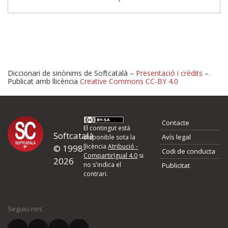
Diccionari de sinònims de Softcatalà –
Presentació i crèdits
–
Publicat amb llicència
Creative Commons CC-BY 4.0
Proposeu-nos millores o 
Contacte
d'errors
El contingut està
Softcatalà
Avís legal
disponible sota la
llicència
Atribució -
© 1998-
Codi de conducta
Si heu trobat un error o voleu proposar alguna millora, ompliu els ca
CompartirIgual 4.0
si
2026
quina és la millora que proposeu o l'error del qual voleu informar-no
no s'indica el
Publicitat
contrari.
El vostre nom *
Seguiu-nos