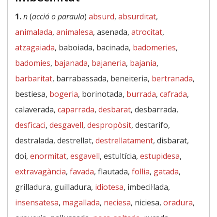
1.
n
(
acció o paraula
)
absurd
,
absurditat
,
animalada
,
animalesa
, asenada,
atrocitat
,
atzagaiada
, baboiada, bacinada,
badomeries
,
badomies
,
bajanada
,
bajaneria
,
bajania
,
barbaritat
, barrabassada, beneiteria,
bertranada
,
bestiesa,
bogeria
, borinotada,
burrada
,
cafrada
,
calaverada,
caparrada
,
desbarat
, desbarrada,
desficaci
,
desgavell
,
despropòsit
, destarifo,
destralada, destrellat,
destrellatament
, disbarat,
doi,
enormitat
,
esgavell
, estultícia,
estupidesa
,
extravagància
,
favada
, flautada,
follia
,
gatada
,
grilladura, guilladura,
idiotesa
, imbecil·lada,
insensatesa
,
magallada
,
neciesa
, niciesa,
oradura
,