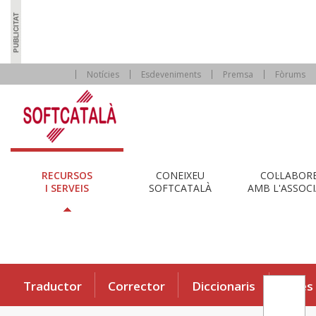
Notícies
Esdeveniments
Premsa
Fòrums
RECURSOS
CONEIXEU
COL·LABOR
I SERVEIS
SOFTCATALÀ
AMB L'ASSOCI
Traductor
Corrector
Diccionaris
Eines