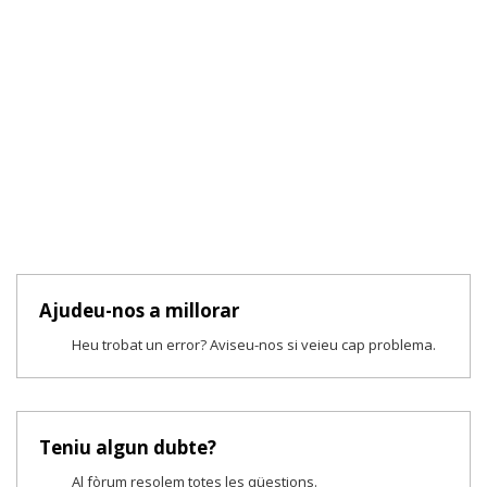
Ajudeu-nos a millorar
Heu trobat un error? Aviseu-nos si veieu cap problema.
Teniu algun dubte?
Al fòrum resolem totes les qüestions.