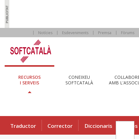
Notícies
Esdeveniments
Premsa
Fòrums
RECURSOS
CONEIXEU
COL·LABOR
I SERVEIS
SOFTCATALÀ
AMB L'ASSOCI
Traductor
Corrector
Diccionaris
Eines