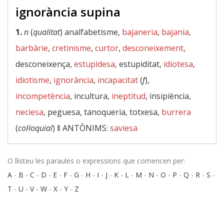
ignorància supina
1.
n
(
qualitat
) analfabetisme,
bajaneria
,
bajania
,
barbàrie
,
cretinisme
,
curtor
,
desconeixement
,
desconeixença,
estupidesa
, estupiditat,
idiotesa
,
idiotisme
,
ignorància
,
incapacitat
(
f
),
incompetència
, incultura,
ineptitud
, insipiència,
neciesa
, peguesa, tanoqueria, totxesa,
burrera
(
col·loquial
) ‖
ANTÒNIMS:
saviesa
O llisteu les paraules o expressions que comencen per:
A
-
B
-
C
-
D
-
E
-
F
-
G
-
H
-
I
-
J
-
K
-
L
-
M
-
N
-
O
-
P
-
Q
-
R
-
S
-
T
-
U
-
V
-
W
-
X
-
Y
-
Z