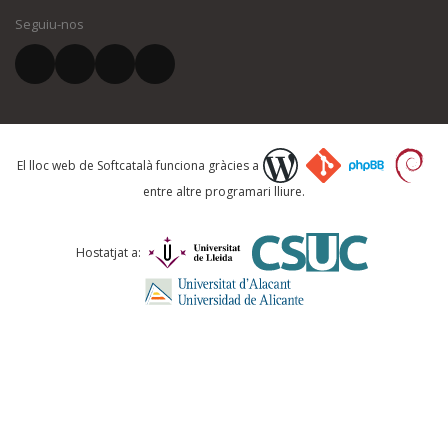
Seguiu-nos
El vostre correu electrònic *
Què proposeu?
El lloc web de Softcatalà funciona gràcies a
entre altre programari lliure.
Comentari *
Hostatjat a: