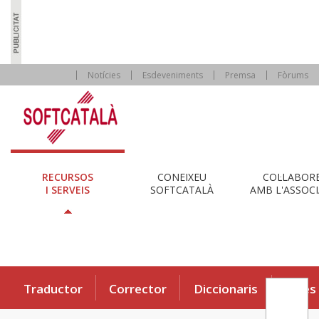
Notícies
Esdeveniments
Premsa
Fòrums
RECURSOS
CONEIXEU
COL·LABOR
I SERVEIS
SOFTCATALÀ
AMB L'ASSOCI
Traductor
Corrector
Diccionaris
Eines