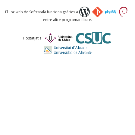
Què proposeu?
El lloc web de Softcatalà funciona gràcies a
entre altre programari lliure.
Comentari *
Hostatjat a:
ENVIA