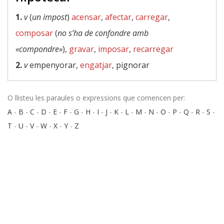
1.
v
(
un impost
)
acensar
,
afectar
,
carregar
,
composar
(
no s’ha de confondre amb
«compondre»
),
gravar
,
imposar
,
recarregar
2.
v
empenyorar,
engatjar
, pignorar
O llisteu les paraules o expressions que comencen per:
A
-
B
-
C
-
D
-
E
-
F
-
G
-
H
-
I
-
J
-
K
-
L
-
M
-
N
-
O
-
P
-
Q
-
R
-
S
-
T
-
U
-
V
-
W
-
X
-
Y
-
Z