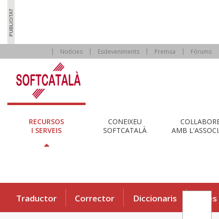
Notícies
Esdeveniments
Premsa
Fòrums
RECURSOS
CONEIXEU
COL·LABOR
I SERVEIS
SOFTCATALÀ
AMB L'ASSOCI
Traductor
Corrector
Diccionaris
Eines