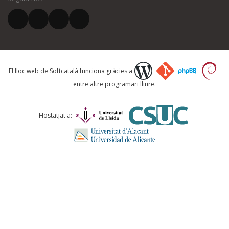
El vostre correu electrònic *
Què proposeu?
El lloc web de Softcatalà funciona gràcies a
entre altre programari lliure.
Comentari *
Hostatjat a: