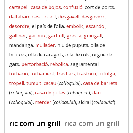
cartapell
,
casa de bojos
,
confusió
, cort de porcs,
daltabaix
,
desconcert
,
desgavell
,
desgovern
,
desordre
, el país de l’olla,
embolic
,
escàndol
,
galliner
,
garbuix
,
garbull
,
gresca
,
guirigall
,
mandanga,
mullader
, niu de puputs, olla de
bruixes, olla de caragols, olla de cols, orgue de
gats,
pertorbació
,
rebolica
, sagramental,
torbació
,
torbament
,
trasbals
,
trastorn
,
trifulga
,
tropell
,
tumult
,
cacau
(
col·loquial
),
casa de barrets
(
col·loquial
),
casa de putes
(
col·loquial
),
dau
(
col·loquial
),
merder
(
col·loquial
), sidral (
col·loquial
)
ric com un grill
rica com un grill