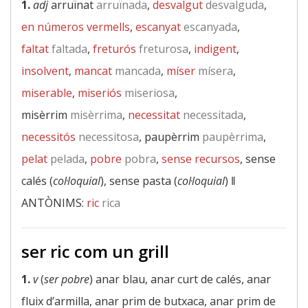
1.
adj
arruïnat
arruïnada
,
desvalgut
desvalguda
,
en números vermells
,
escanyat
escanyada
,
faltat
faltada
,
freturós
freturosa
,
indigent
,
insolvent
,
mancat
mancada
,
míser
mísera
,
miserable
,
miseriós
miseriosa
,
misèrrim
misèrrima
,
necessitat
necessitada
,
necessitós
necessitosa
, paupèrrim
paupèrrima
,
pelat
pelada
,
pobre
pobra
,
sense recursos
, sense
calés (
col·loquial
), sense pasta (
col·loquial
) ‖
ANTÒNIMS:
ric
rica
ser ric com un grill
1.
v
(
ser pobre
) anar blau, anar curt de calés, anar
fluix d’armilla, anar prim de butxaca, anar prim de