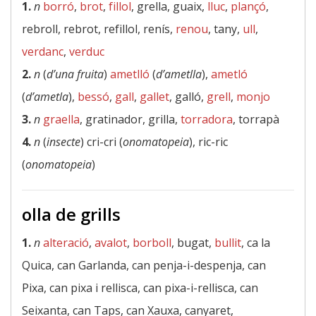
1.
n
borró
,
brot
,
fillol
, grella, guaix,
lluc
,
plançó
,
rebroll, rebrot, refillol, renís,
renou
, tany,
ull
,
verdanc
,
verduc
2.
n
(
d’una fruita
)
ametlló
(
d’ametlla
),
ametló
(
d’ametla
),
bessó
,
gall
,
gallet
, galló,
grell
,
monjo
3.
n
graella
, gratinador, grilla,
torradora
, torrapà
4.
n
(
insecte
) cri-cri (
onomatopeia
), ric-ric
(
onomatopeia
)
olla de grills
1.
n
alteració
,
avalot
,
borboll
, bugat,
bullit
, ca la
Quica, can Garlanda, can penja-i-despenja, can
Pixa, can pixa i rellisca, can pixa-i-rellisca, can
Seixanta, can Taps, can Xauxa, canyaret,