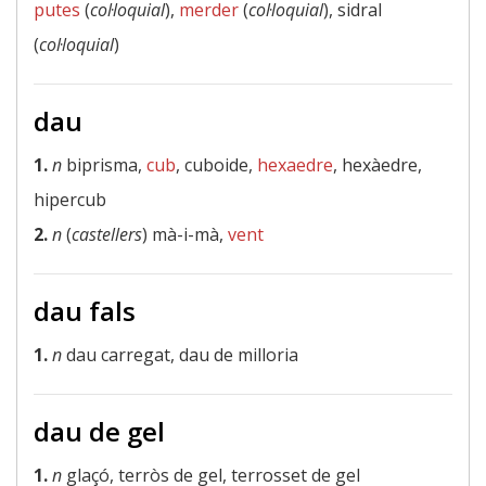
putes
(
col·loquial
),
merder
(
col·loquial
), sidral
(
col·loquial
)
dau
1.
n
biprisma,
cub
, cuboide,
hexaedre
, hexàedre,
hipercub
2.
n
(
castellers
) mà-i-mà,
vent
dau fals
1.
n
dau carregat, dau de milloria
dau de gel
1.
n
glaçó, terròs de gel, terrosset de gel