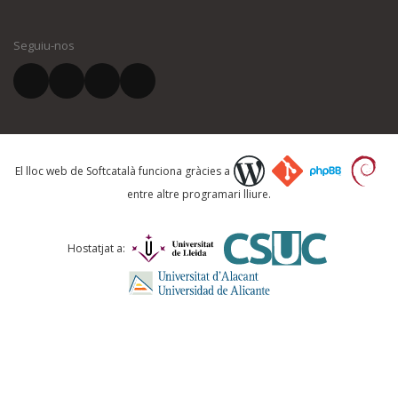
El vostre nom *
Seguiu-nos
El vostre correu electrònic *
Què proposeu?
El lloc web de Softcatalà funciona gràcies a
entre altre programari lliure.
Comentari *
Hostatjat a: