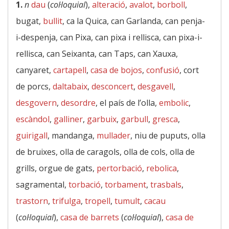
1.
n
dau
(
col·loquial
),
alteració
,
avalot
,
borboll
,
bugat,
bullit
, ca la Quica, can Garlanda, can penja-
i-despenja, can Pixa, can pixa i rellisca, can pixa-i-
rellisca, can Seixanta, can Taps, can Xauxa,
canyaret,
cartapell
,
casa de bojos
,
confusió
, cort
de porcs,
daltabaix
,
desconcert
,
desgavell
,
desgovern
,
desordre
, el país de l’olla,
embolic
,
escàndol
,
galliner
,
garbuix
,
garbull
,
gresca
,
guirigall
, mandanga,
mullader
, niu de puputs, olla
de bruixes, olla de caragols, olla de cols, olla de
grills, orgue de gats,
pertorbació
,
rebolica
,
sagramental,
torbació
,
torbament
,
trasbals
,
trastorn
,
trifulga
,
tropell
,
tumult
,
cacau
(
col·loquial
),
casa de barrets
(
col·loquial
),
casa de