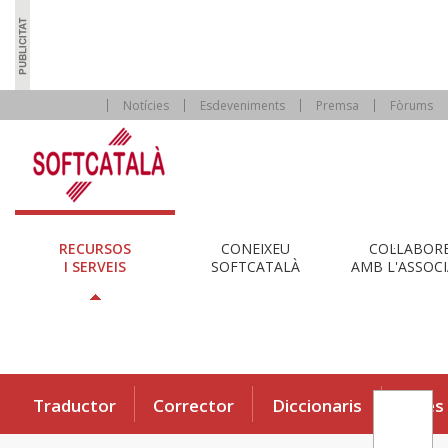
Notícies
Esdeveniments
Premsa
Fòrums
RECURSOS
CONEIXEU
COL·LABOR
I SERVEIS
SOFTCATALÀ
AMB L'ASSOCI
Traductor
Corrector
Diccionaris
Eines