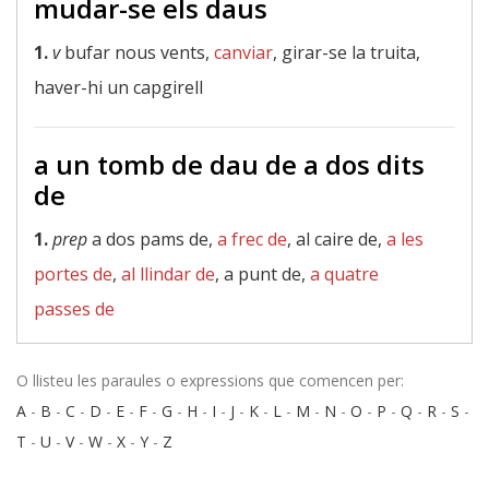
mudar-se els daus
1.
v
bufar nous vents,
canviar
, girar-se la truita,
haver-hi un capgirell
a un tomb de dau de a dos dits
de
1.
prep
a dos pams de,
a frec de
, al caire de,
a les
portes de
,
al llindar de
, a punt de,
a quatre
passes de
O llisteu les paraules o expressions que comencen per:
A
-
B
-
C
-
D
-
E
-
F
-
G
-
H
-
I
-
J
-
K
-
L
-
M
-
N
-
O
-
P
-
Q
-
R
-
S
-
T
-
U
-
V
-
W
-
X
-
Y
-
Z