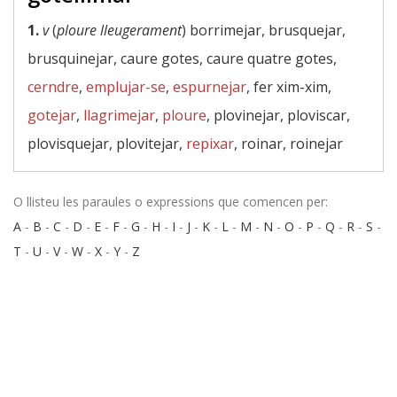
1.
v
(
ploure lleugerament
) borrimejar, brusquejar,
brusquinejar, caure gotes, caure quatre gotes,
cerndre
,
emplujar-se
,
espurnejar
, fer xim-xim,
gotejar
,
llagrimejar
,
ploure
, plovinejar, ploviscar,
plovisquejar, plovitejar,
repixar
, roinar, roinejar
O llisteu les paraules o expressions que comencen per:
A
-
B
-
C
-
D
-
E
-
F
-
G
-
H
-
I
-
J
-
K
-
L
-
M
-
N
-
O
-
P
-
Q
-
R
-
S
-
T
-
U
-
V
-
W
-
X
-
Y
-
Z