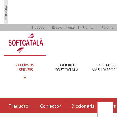
Notícies
Esdeveniments
Premsa
Fòrums
RECURSOS
CONEIXEU
COL·LABOR
I SERVEIS
SOFTCATALÀ
AMB L'ASSOCI
Traductor
Corrector
Diccionaris
Eines