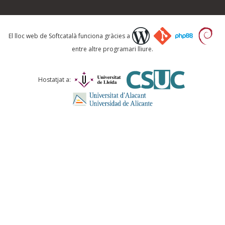
Què proposeu?
El lloc web de Softcatalà funciona gràcies a
entre altre programari lliure.
Comentari *
Hostatjat a:
ENVIA