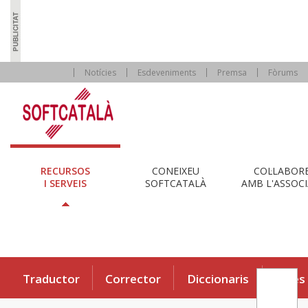
Notícies
Esdeveniments
Premsa
Fòrums
RECURSOS
CONEIXEU
COL·LABOR
I SERVEIS
SOFTCATALÀ
AMB L'ASSOCI
Traductor
Corrector
Diccionaris
Eines