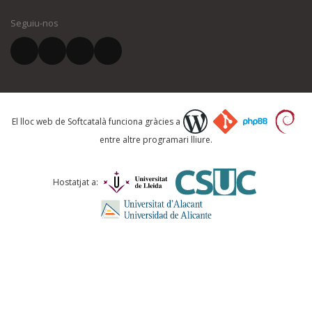
Seguiu-nos
El vostre correu electrònic *
Què proposeu?
El lloc web de Softcatalà funciona gràcies a
entre altre programari lliure.
Comentari *
Hostatjat a: