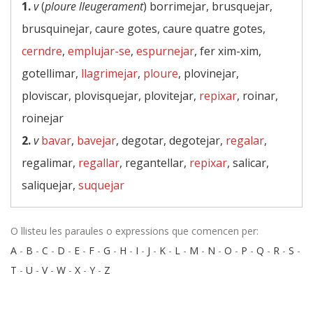
1.
v
(
ploure lleugerament
) borrimejar, brusquejar,
brusquinejar, caure gotes, caure quatre gotes,
cerndre
,
emplujar-se
,
espurnejar
, fer xim-xim,
gotellimar,
llagrimejar
,
ploure
, plovinejar,
ploviscar, plovisquejar, plovitejar,
repixar
, roinar,
roinejar
2.
v
bavar
,
bavejar
, degotar, degotejar,
regalar
,
regalimar,
regallar
, regantellar,
repixar
, salicar,
saliquejar,
suquejar
O llisteu les paraules o expressions que comencen per:
A
-
B
-
C
-
D
-
E
-
F
-
G
-
H
-
I
-
J
-
K
-
L
-
M
-
N
-
O
-
P
-
Q
-
R
-
S
-
T
-
U
-
V
-
W
-
X
-
Y
-
Z