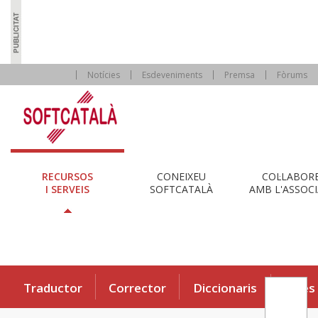
Notícies
Esdeveniments
Premsa
Fòrums
RECURSOS
CONEIXEU
COL·LABOR
I SERVEIS
SOFTCATALÀ
AMB L'ASSOCI
Traductor
Corrector
Diccionaris
Eines