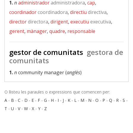
1.
n
administrador
administradora
,
cap
,
coordinador
coordinadora
,
directiu
directiva
,
director
directora
,
dirigent
,
executiu
executiva
,
gerent
,
mànager
,
quadre
,
responsable
gestor de comunitats
gestora de
comunitats
1.
n
community manager (
anglès
)
O llisteu les paraules o expressions que comencen per:
A
-
B
-
C
-
D
-
E
-
F
-
G
-
H
-
I
-
J
-
K
-
L
-
M
-
N
-
O
-
P
-
Q
-
R
-
S
-
T
-
U
-
V
-
W
-
X
-
Y
-
Z