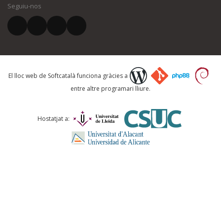
Seguiu-nos
El vostre correu electrònic *
Què proposeu?
El lloc web de Softcatalà funciona gràcies a
entre altre programari lliure.
Comentari *
Hostatjat a: