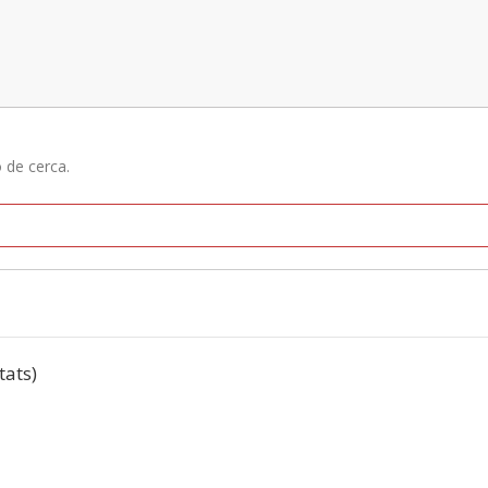
ó de cerca.
tats)