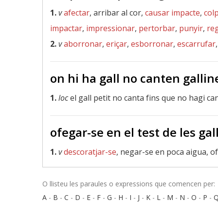
1.
v
afectar
, arribar al cor,
causar impacte
,
colp
impactar
,
impressionar
,
pertorbar
,
punyir
,
reg
2.
v
aborronar
,
eriçar
,
esborronar
,
escarrufar
on hi ha gall no canten gallin
1.
loc
el gall petit no canta fins que no hagi 
ofegar-se en el test de les gal
1.
v
descoratjar-se
, negar-se en poca aigua, of
O llisteu les paraules o expressions que comencen per:
A
-
B
-
C
-
D
-
E
-
F
-
G
-
H
-
I
-
J
-
K
-
L
-
M
-
N
-
O
-
P
-