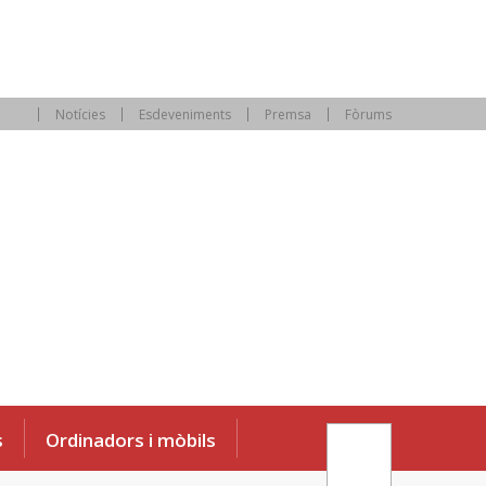
Notícies
Esdeveniments
Premsa
Fòrums
s
Ordinadors i mòbils