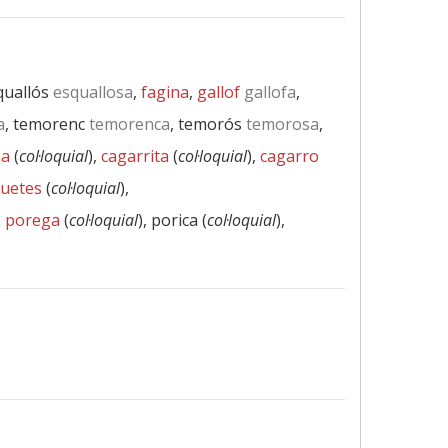
quallós
esquallosa
,
fagina
,
gallof
gallofa
,
a
, temorenc
temorenca
, temorós
temorosa
,
na
(
col·loquial
),
cagarrita
(
col·loquial
),
cagarro
uetes
(
col·loquial
),
,
porega
(
col·loquial
), porica (
col·loquial
),