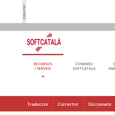
RECURSOS
CONEIXEU
I SERVEIS
SOFTCATALÀ
AMB
Traductor
Corrector
Diccionaris