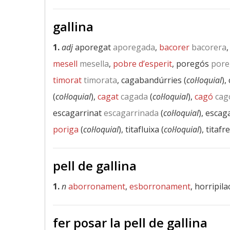
gallina
1.
adj
aporegat
aporegada
,
bacorer
bacorera
mesell
mesella
,
pobre d’esperit
, poregós
pore
timorat
timorata
, cagabandúrries (
col·loquial
),
(
col·loquial
),
cagat
cagada
(
col·loquial
),
cagó
cag
escagarrinat
escagarrinada
(
col·loquial
), escag
poriga
(
col·loquial
), titafluixa (
col·loquial
), titafr
pell de gallina
1.
n
aborronament
,
esborronament
, horripil
fer posar la pell de gallina