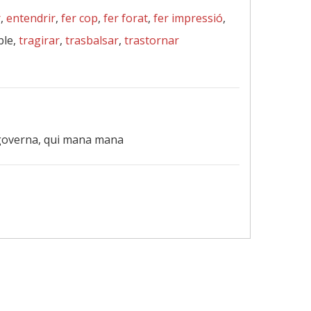
r
,
entendrir
,
fer cop
,
fer forat
,
fer impressió
,
ble,
tragirar
,
trasbalsar
,
trastornar
o governa, qui mana mana