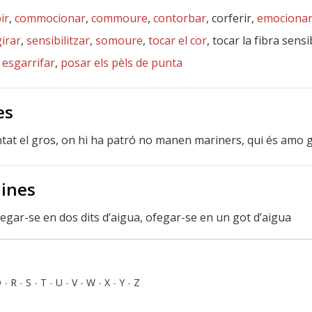
ir
,
commocionar
,
commoure
,
contorbar
, corferir,
emociona
irar
,
sensibilitzar
,
somoure
,
tocar el cor
, tocar la fibra sensi
,
esgarrifar
,
posar els pèls de punta
es
cantat el gros, on hi ha patró no manen mariners, qui és am
lines
egar-se en dos dits d’aigua, ofegar-se en un got d’aigua
Q
-
R
-
S
-
T
-
U
-
V
-
W
-
X
-
Y
-
Z