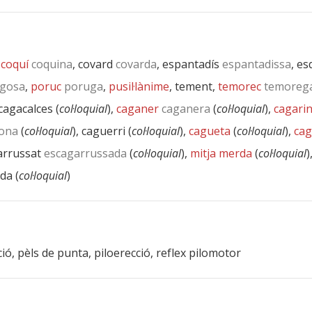
,
coquí
coquina
, covard
covarda
, espantadís
espantadissa
, es
gosa
,
poruc
poruga
,
pusil·lànime
, tement,
temorec
temoreg
 cagacalces (
col·loquial
),
caganer
caganera
(
col·loquial
),
cagari
ona
(
col·loquial
), caguerri (
col·loquial
),
cagueta
(
col·loquial
),
cag
arrussat
escagarrussada
(
col·loquial
),
mitja merda
(
col·loquial
)
eda (
col·loquial
)
ació, pèls de punta, piloerecció, reflex pilomotor