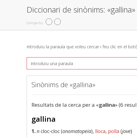
Diccionari de sinònims: «gallina»
Compartiu
Introduïu la paraula que voleu cercar i feu clic en el bot
Sinònims de «gallina»
Resultats de la cerca per a «
gallina
» (6 resul
gallina
1.
n
cloc-cloc (
onomatopeia
),
lloca
,
polla
(
jove
)