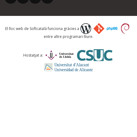
Què proposeu?
El lloc web de Softcatalà funciona gràcies a
entre altre programari lliure.
Comentari *
Hostatjat a:
ENVIA