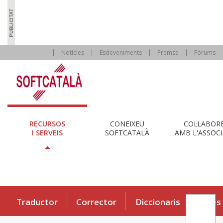
Notícies
Esdeveniments
Premsa
Fòrums
RECURSOS
CONEIXEU
COL·LABOR
I SERVEIS
SOFTCATALÀ
AMB L'ASSOCI
Traductor
Corrector
Diccionaris
Eines