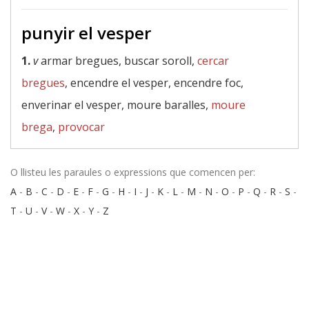
punyir el vesper
1.
v
armar bregues, buscar soroll,
cercar
bregues
, encendre el vesper, encendre foc,
enverinar el vesper, moure baralles,
moure
brega
,
provocar
O llisteu les paraules o expressions que comencen per:
A
-
B
-
C
-
D
-
E
-
F
-
G
-
H
-
I
-
J
-
K
-
L
-
M
-
N
-
O
-
P
-
Q
-
R
-
S
-
T
-
U
-
V
-
W
-
X
-
Y
-
Z