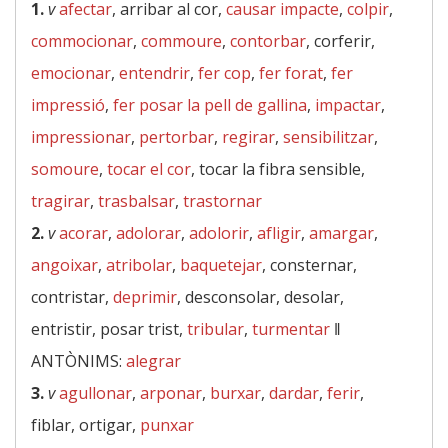
1.
v
afectar
, arribar al cor,
causar impacte
,
colpir
,
commocionar
,
commoure
,
contorbar
, corferir,
emocionar
,
entendrir
,
fer cop
,
fer forat
,
fer
impressió
,
fer posar la pell de gallina
,
impactar
,
impressionar
,
pertorbar
,
regirar
,
sensibilitzar
,
somoure
,
tocar el cor
, tocar la fibra sensible,
tragirar
,
trasbalsar
,
trastornar
2.
v
acorar
,
adolorar
,
adolorir
,
afligir
,
amargar
,
angoixar
,
atribolar
,
baquetejar
, consternar,
contristar,
deprimir
, desconsolar, desolar,
entristir, posar trist,
tribular
,
turmentar
‖
ANTÒNIMS:
alegrar
3.
v
agullonar
,
arponar
,
burxar
,
dardar
,
ferir
,
fiblar, ortigar,
punxar