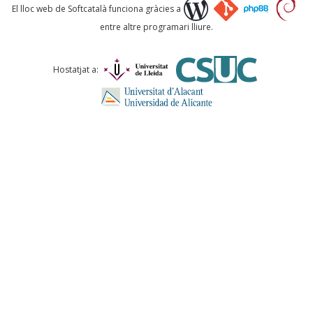
Què proposeu?
El lloc web de Softcatalà funciona gràcies a
entre altre programari lliure.
Comentari *
Hostatjat a:
ENVIA