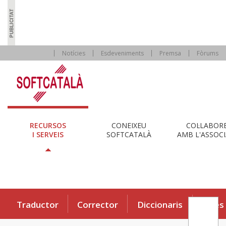
Notícies
Esdeveniments
Premsa
Fòrums
RECURSOS
CONEIXEU
COL·LABOR
I SERVEIS
SOFTCATALÀ
AMB L'ASSOCI
Traductor
Corrector
Diccionaris
Eines