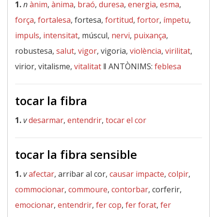
1.
n
ànim
,
ànima
,
braó
,
duresa
,
energia
,
esma
,
força
,
fortalesa
, fortesa,
fortitud
,
fortor
,
ímpetu
,
impuls
,
intensitat
, múscul,
nervi
,
puixança
,
robustesa,
salut
,
vigor
, vigoria,
violència
,
virilitat
,
virior, vitalisme,
vitalitat
‖
ANTÒNIMS:
feblesa
tocar la fibra
1.
v
desarmar
,
entendrir
,
tocar el cor
tocar la fibra sensible
1.
v
afectar
, arribar al cor,
causar impacte
,
colpir
,
commocionar
,
commoure
,
contorbar
, corferir,
emocionar
,
entendrir
,
fer cop
,
fer forat
,
fer