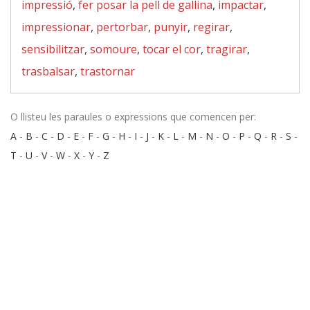
impressió
,
fer posar la pell de gallina
,
impactar
,
impressionar
,
pertorbar
,
punyir
,
regirar
,
sensibilitzar
,
somoure
,
tocar el cor
,
tragirar
,
trasbalsar
,
trastornar
O llisteu les paraules o expressions que comencen per:
A
-
B
-
C
-
D
-
E
-
F
-
G
-
H
-
I
-
J
-
K
-
L
-
M
-
N
-
O
-
P
-
Q
-
R
-
S
-
T
-
U
-
V
-
W
-
X
-
Y
-
Z