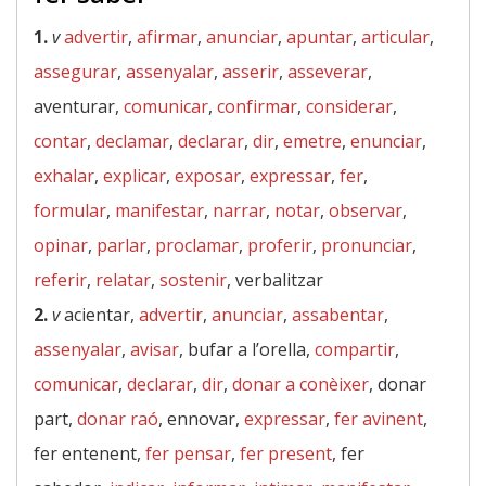
1.
v
advertir
,
afirmar
,
anunciar
,
apuntar
,
articular
,
assegurar
,
assenyalar
,
asserir
,
asseverar
,
aventurar,
comunicar
,
confirmar
,
considerar
,
contar
,
declamar
,
declarar
,
dir
,
emetre
,
enunciar
,
exhalar
,
explicar
,
exposar
,
expressar
,
fer
,
formular
,
manifestar
,
narrar
,
notar
,
observar
,
opinar
,
parlar
,
proclamar
,
proferir
,
pronunciar
,
referir
,
relatar
,
sostenir
, verbalitzar
2.
v
acientar,
advertir
,
anunciar
,
assabentar
,
assenyalar
,
avisar
, bufar a l’orella,
compartir
,
comunicar
,
declarar
,
dir
,
donar a conèixer
, donar
part,
donar raó
, ennovar,
expressar
,
fer avinent
,
fer entenent,
fer pensar
,
fer present
, fer