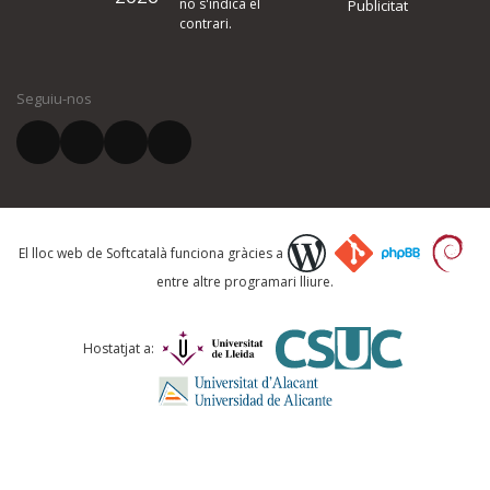
no s'indica el
Publicitat
contrari.
El vostre nom *
Seguiu-nos
El vostre correu electrònic *
Què proposeu?
El lloc web de Softcatalà funciona gràcies a
entre altre programari lliure.
Comentari *
Hostatjat a: