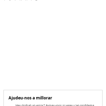
Ajudeu-nos a millorar
Heu trobat un error? Aviseu-nos si veieu cap problema.