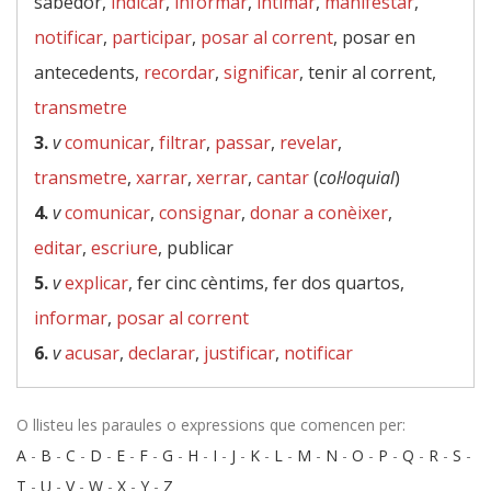
sabedor,
indicar
,
informar
,
intimar
,
manifestar
,
notificar
,
participar
,
posar al corrent
, posar en
antecedents,
recordar
,
significar
, tenir al corrent,
transmetre
3.
v
comunicar
,
filtrar
,
passar
,
revelar
,
transmetre
,
xarrar
,
xerrar
,
cantar
(
col·loquial
)
4.
v
comunicar
,
consignar
,
donar a conèixer
,
editar
,
escriure
, publicar
5.
v
explicar
, fer cinc cèntims, fer dos quartos,
informar
,
posar al corrent
6.
v
acusar
,
declarar
,
justificar
,
notificar
O llisteu les paraules o expressions que comencen per:
A
-
B
-
C
-
D
-
E
-
F
-
G
-
H
-
I
-
J
-
K
-
L
-
M
-
N
-
O
-
P
-
Q
-
R
-
S
-
T
-
U
-
V
-
W
-
X
-
Y
-
Z