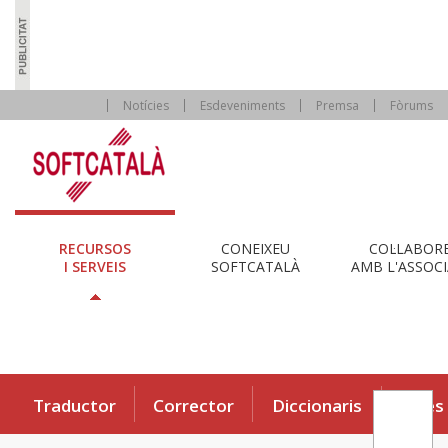
Notícies
Esdeveniments
Premsa
Fòrums
RECURSOS
CONEIXEU
COL·LABOR
I SERVEIS
SOFTCATALÀ
AMB L'ASSOCI
Traductor
Corrector
Diccionaris
Eines