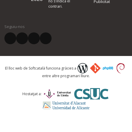
no s'indica el
Publicitat
contrari.
El vostre nom *
Seguiu-nos
El vostre correu electrònic *
Què proposeu?
El lloc web de Softcatalà funciona gràcies a
entre altre programari lliure.
Comentari *
Hostatjat a: