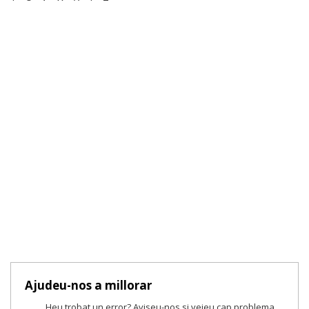
Ajudeu-nos a millorar
Heu trobat un error? Aviseu-nos si veieu cap problema.