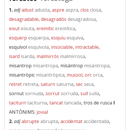
1.
adj
adust
adusta
,
aspre
aspra
,
clos
closa
,
desagradable
,
desagradós
desagradosa
,
eixut
eixuta
,
eremític
eremítica
,
esquerp
esquerpa
,
esquiu
esquiva
,
esquívol
esquívola
,
insociable
,
intractable
,
isard
isarda
,
malmirrós
malmirrosa
,
misantrop
misantropa
, misàntrop
misàntropa
,
misantròpic
misantròpica
,
mussol
,
orc
orca
,
retret
retreta
,
saturn
saturna
,
sec
seca
,
sornut
sornuda
,
sorrut
sorruda
,
sull
sulla
,
taciturn
taciturna
,
tancat
tancada
, tros de rusca ‖
ANTÒNIMS:
jovial
2.
adj
abrupte
abrupta
,
accidentat
accidentada
,