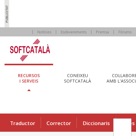
Notícies
Esdeveniments
Premsa
Fòrums
RECURSOS
CONEIXEU
COL·LABOR
I SERVEIS
SOFTCATALÀ
AMB L'ASSOCI
Traductor
Corrector
Diccionaris
Eines