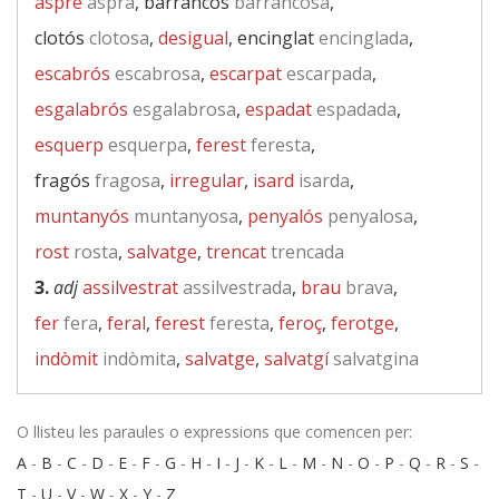
aspre
aspra
, barrancós
barrancosa
,
clotós
clotosa
,
desigual
, encinglat
encinglada
,
escabrós
escabrosa
,
escarpat
escarpada
,
esgalabrós
esgalabrosa
,
espadat
espadada
,
esquerp
esquerpa
,
ferest
feresta
,
fragós
fragosa
,
irregular
,
isard
isarda
,
muntanyós
muntanyosa
,
penyalós
penyalosa
,
rost
rosta
,
salvatge
,
trencat
trencada
3.
adj
assilvestrat
assilvestrada
,
brau
brava
,
fer
fera
,
feral
,
ferest
feresta
,
feroç
,
ferotge
,
indòmit
indòmita
,
salvatge
,
salvatgí
salvatgina
O llisteu les paraules o expressions que comencen per:
A
-
B
-
C
-
D
-
E
-
F
-
G
-
H
-
I
-
J
-
K
-
L
-
M
-
N
-
O
-
P
-
Q
-
R
-
S
-
T
-
U
-
V
-
W
-
X
-
Y
-
Z