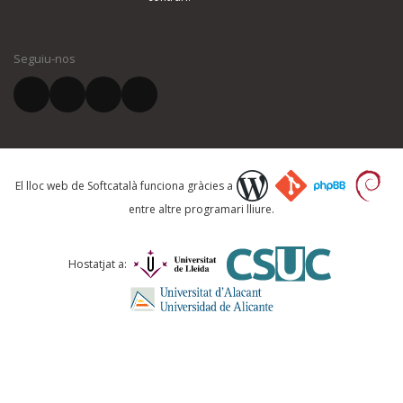
El vostre nom *
Seguiu-nos
El vostre correu electrònic *
Què proposeu?
El lloc web de Softcatalà funciona gràcies a
entre altre programari lliure.
Comentari *
Hostatjat a: