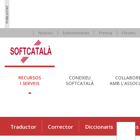
Notícies
Esdeveniments
Premsa
Fòrums
RECURSOS
CONEIXEU
COL·LABOR
I SERVEIS
SOFTCATALÀ
AMB L'ASSOCI
Traductor
Corrector
Diccionaris
Eines