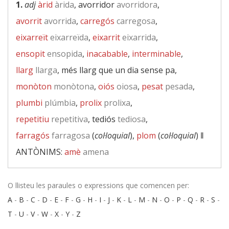
1.
adj
àrid
àrida
, avorridor
avorridora
,
avorrit
avorrida
,
carregós
carregosa
,
eixarreït
eixarreïda
,
eixarrit
eixarrida
,
ensopit
ensopida
,
inacabable
,
interminable
,
llarg
llarga
, més llarg que un dia sense pa,
monòton
monòtona
,
oiós
oiosa
,
pesat
pesada
,
plumbi
plúmbia
,
prolix
prolixa
,
repetitiu
repetitiva
, tediós
tediosa
,
farragós
farragosa
(
col·loquial
),
plom
(
col·loquial
) ‖
ANTÒNIMS:
amè
amena
O llisteu les paraules o expressions que comencen per:
A
-
B
-
C
-
D
-
E
-
F
-
G
-
H
-
I
-
J
-
K
-
L
-
M
-
N
-
O
-
P
-
Q
-
R
-
S
-
T
-
U
-
V
-
W
-
X
-
Y
-
Z