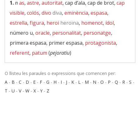
1.
n
as
,
astre
,
autoritat
, cap d’ala, cap de brot,
cap
visible
,
colós
,
divo
diva
,
eminència
,
espasa
,
estrella
,
figura
,
heroi
heroïna
,
homenot
,
ídol
,
número u,
oracle
,
personalitat
,
personatge
,
primera espasa, primer espasa,
protagonista
,
referent
,
patum
(
pejoratiu
)
O llisteu les paraules o expressions que comencen per:
A
-
B
-
C
-
D
-
E
-
F
-
G
-
H
-
I
-
J
-
K
-
L
-
M
-
N
-
O
-
P
-
Q
-
R
-
S
-
T
-
U
-
V
-
W
-
X
-
Y
-
Z