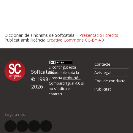
Diccionari de sinònims de Softcatalà –
Presentació i crèdits
–
Publicat amb llicència
Creative Commons CC-BY 4.0
Proposeu-nos millores o 
Contacte
d'errors
El contingut està
Softcatalà
Avís legal
disponible sota la
llicència
Atribució -
© 1998-
Codi de conducta
Si heu trobat un error o voleu proposar alguna millora, ompliu els ca
CompartirIgual 4.0
si
2026
quina és la millora que proposeu o l'error del qual voleu informar-no
no s'indica el
Publicitat
contrari.
El vostre nom *
Seguiu-nos
El vostre correu electrònic *