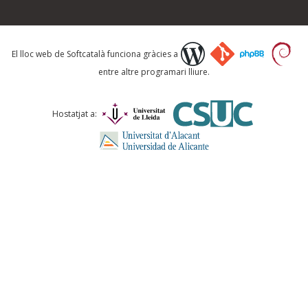
Què proposeu?
El lloc web de Softcatalà funciona gràcies a
entre altre programari lliure.
Comentari *
Hostatjat a:
ENVIA