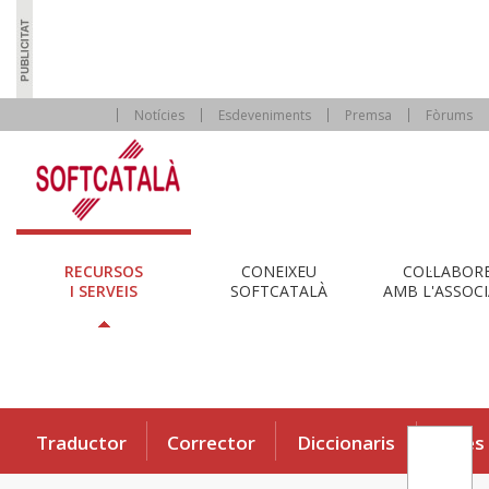
Notícies
Esdeveniments
Premsa
Fòrums
RECURSOS
CONEIXEU
COL·LABOR
I SERVEIS
SOFTCATALÀ
AMB L'ASSOCI
Traductor
Corrector
Diccionaris
Eines