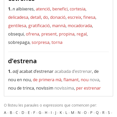
1.
n
albíxeres,
atenció
,
benefici
,
cortesia
,
delicadesa
,
detall
,
do
,
donació
,
escreix
,
finesa
,
gentilesa
,
gratificació
,
mannà
,
mocadorada
,
obsequi,
ofrena
,
present
,
propina
,
regal
,
sobrepaga,
sorpresa
,
torna
d’estrena
1.
adj
acabat d’estrenar
acabada d’estrenar
, de
nou en nou,
de primera mà
,
flamant
,
nou
nova
,
nou de trinca, novíssim
novíssima
,
per estrenar
O llisteu les paraules o expressions que comencen per:
A
-
B
-
C
-
D
-
E
-
F
-
G
-
H
-
I
-
J
-
K
-
L
-
M
-
N
-
O
-
P
-
Q
-
R
-
S
-