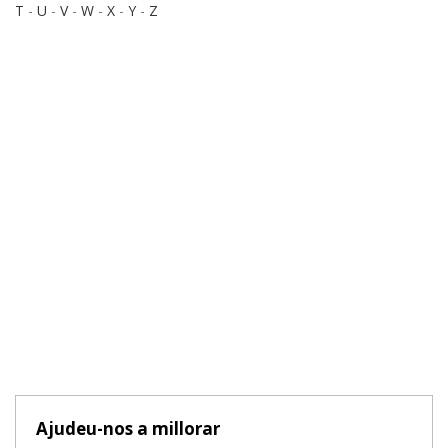
T
-
U
-
V
-
W
-
X
-
Y
-
Z
Ajudeu-nos a millorar