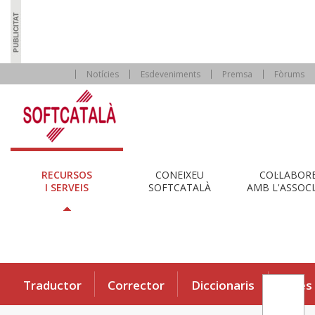
Notícies
Esdeveniments
Premsa
Fòrums
RECURSOS
CONEIXEU
COL·LABOR
I SERVEIS
SOFTCATALÀ
AMB L'ASSOCI
Traductor
Corrector
Diccionaris
Eines