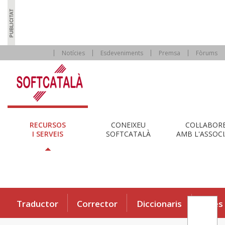
Notícies
Esdeveniments
Premsa
Fòrums
RECURSOS
CONEIXEU
COL·LABOR
I SERVEIS
SOFTCATALÀ
AMB L'ASSOCI
Traductor
Corrector
Diccionaris
Eines