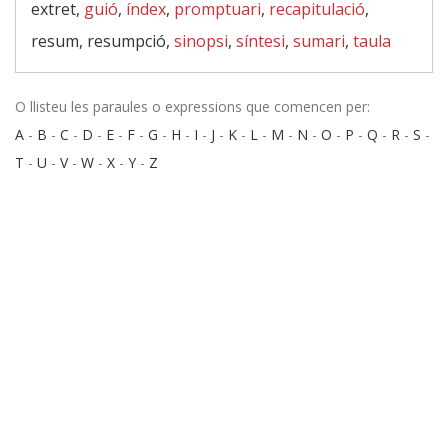
extret,
guió
,
índex
,
promptuari
,
recapitulació
,
resum, resumpció,
sinopsi
,
síntesi
,
sumari
,
taula
O llisteu les paraules o expressions que comencen per:
A
-
B
-
C
-
D
-
E
-
F
-
G
-
H
-
I
-
J
-
K
-
L
-
M
-
N
-
O
-
P
-
Q
-
R
-
S
-
T
-
U
-
V
-
W
-
X
-
Y
-
Z