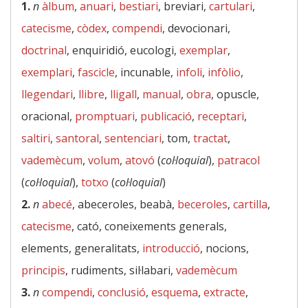
1.
n
àlbum
,
anuari
,
bestiari
, breviari,
cartulari
,
catecisme
,
còdex
,
compendi
, devocionari,
doctrinal
, enquiridió, eucologi,
exemplar
,
exemplari
,
fascicle
, incunable,
infoli
,
infòlio
,
llegendari
,
llibre
,
lligall
,
manual
,
obra
, opuscle,
oracional,
promptuari
,
publicació
,
receptari
,
saltiri
,
santoral
,
sentenciari
, tom,
tractat
,
vademècum
,
volum
,
atovó
(
col·loquial
),
patracol
(
col·loquial
),
totxo
(
col·loquial
)
2.
n
abecé
, abeceroles, beabà,
beceroles
,
cartilla
,
catecisme
, cató, coneixements generals,
elements, generalitats,
introducció
, nocions,
principis
, rudiments, sil·labari,
vademècum
3.
n
compendi
,
conclusió
,
esquema
,
extracte
,