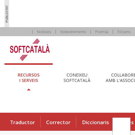
Notícies
Esdeveniments
Premsa
Fòrums
RECURSOS
CONEIXEU
COL·LABOR
I SERVEIS
SOFTCATALÀ
AMB L'ASSOCI
Traductor
Corrector
Diccionaris
Eines