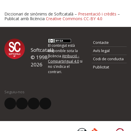
Diccionari de sinònims de Softcatalà –
Presentació i crèdits
–
Publicat amb llicència
Creative Commons CC-BY 4.0
Proposeu-nos millores o 
Contacte
d'errors
El contingut està
Softcatalà
Avís legal
disponible sota la
llicència
Atribució -
© 1998-
Codi de conducta
Si heu trobat un error o voleu proposar alguna millora, ompliu els ca
CompartirIgual 4.0
si
2026
quina és la millora que proposeu o l'error del qual voleu informar-no
no s'indica el
Publicitat
contrari.
El vostre nom *
Seguiu-nos
El vostre correu electrònic *