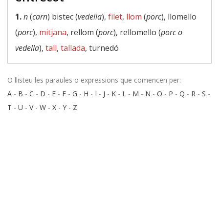
1.
n
(
carn
) bistec (
vedella
),
filet
,
llom
(
porc
), llomello
(
porc
),
mitjana
, rellom (
porc
), rellomello (
porc o
vedella
),
tall
,
tallada
, turnedó
O llisteu les paraules o expressions que comencen per:
A
-
B
-
C
-
D
-
E
-
F
-
G
-
H
-
I
-
J
-
K
-
L
-
M
-
N
-
O
-
P
-
Q
-
R
-
S
-
T
-
U
-
V
-
W
-
X
-
Y
-
Z