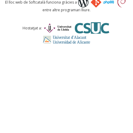
Què proposeu?
El lloc web de Softcatalà funciona gràcies a
entre altre programari lliure.
Comentari *
Hostatjat a:
ENVIA