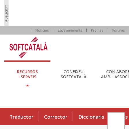
Notícies
Esdeveniments
Premsa
Fòrums
RECURSOS
CONEIXEU
COL·LABOR
I SERVEIS
SOFTCATALÀ
AMB L'ASSOCI
Traductor
Corrector
Diccionaris
Eines