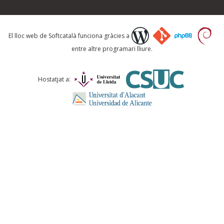
Què proposeu?
El lloc web de Softcatalà funciona gràcies a
entre altre programari lliure.
Comentari *
Hostatjat a:
ENVIA