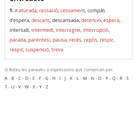
1.
n
aturada
,
cessació
,
cessament
, compàs
d’espera,
descans
, descansada,
detenció
,
espera
,
interludi,
intermedi
,
interregne
,
interrupció
,
parada
,
parèntesi
,
pausa
,
recés
,
repòs
,
respir
,
respit
,
suspensió
,
treva
O llisteu les paraules o expressions que comencen per:
A
-
B
-
C
-
D
-
E
-
F
-
G
-
H
-
I
-
J
-
K
-
L
-
M
-
N
-
O
-
P
-
Q
-
R
-
S
-
T
-
U
-
V
-
W
-
X
-
Y
-
Z