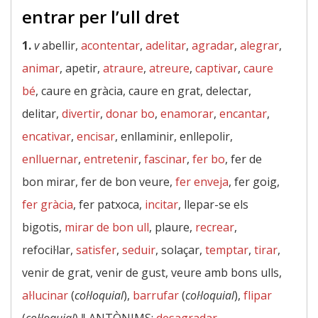
entrar per l’ull dret
1.
v
abellir,
acontentar
,
adelitar
,
agradar
,
alegrar
,
animar
, apetir,
atraure
,
atreure
,
captivar
,
caure
bé
, caure en gràcia, caure en grat, delectar,
delitar,
divertir
,
donar bo
,
enamorar
,
encantar
,
encativar
,
encisar
, enllaminir, enllepolir,
enlluernar
,
entretenir
,
fascinar
,
fer bo
, fer de
bon mirar, fer de bon veure,
fer enveja
, fer goig,
fer gràcia
, fer patxoca,
incitar
, llepar-se els
bigotis,
mirar de bon ull
, plaure,
recrear
,
refocil·lar,
satisfer
,
seduir
, solaçar,
temptar
,
tirar
,
venir de grat, venir de gust, veure amb bons ulls,
al·lucinar
(
col·loquial
),
barrufar
(
col·loquial
),
flipar