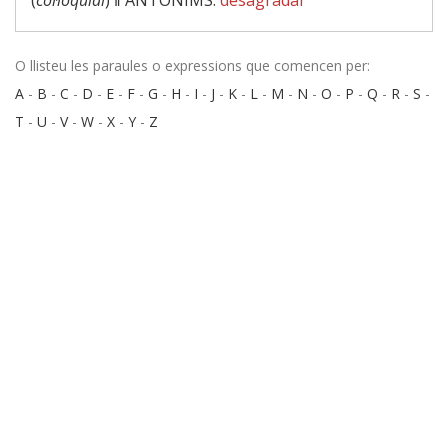
(
col·loquial
) ‖
ANTÒNIMS:
desagradar
O llisteu les paraules o expressions que comencen per:
A
-
B
-
C
-
D
-
E
-
F
-
G
-
H
-
I
-
J
-
K
-
L
-
M
-
N
-
O
-
P
-
Q
-
R
-
S
-
T
-
U
-
V
-
W
-
X
-
Y
-
Z