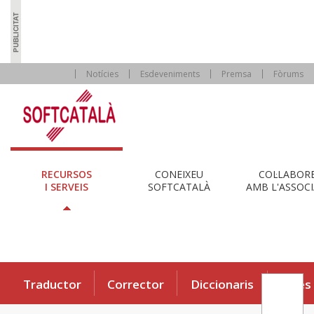
Notícies
Esdeveniments
Premsa
Fòrums
RECURSOS
CONEIXEU
COL·LABOR
I SERVEIS
SOFTCATALÀ
AMB L'ASSOCI
Traductor
Corrector
Diccionaris
Eines