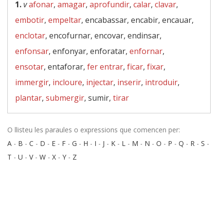
1.
v
afonar
,
amagar
,
aprofundir
,
calar
,
clavar
,
embotir
,
empeltar
, encabassar, encabir, encauar,
enclotar
, encofurnar, encovar, endinsar,
enfonsar
, enfonyar, enforatar,
enfornar
,
ensotar
, entaforar,
fer entrar
,
ficar
,
fixar
,
immergir
,
incloure
,
injectar
,
inserir
,
introduir
,
plantar
,
submergir
, sumir,
tirar
O llisteu les paraules o expressions que comencen per:
A
-
B
-
C
-
D
-
E
-
F
-
G
-
H
-
I
-
J
-
K
-
L
-
M
-
N
-
O
-
P
-
Q
-
R
-
S
-
T
-
U
-
V
-
W
-
X
-
Y
-
Z