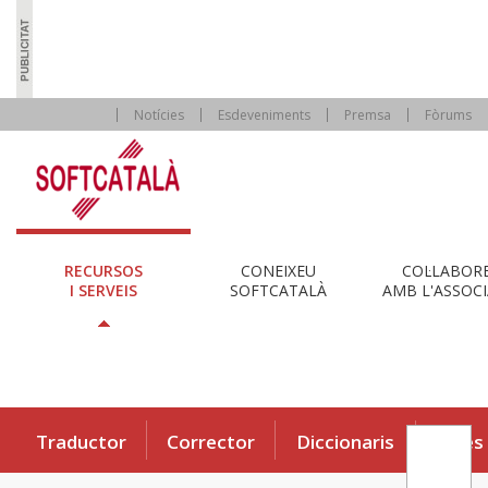
Notícies
Esdeveniments
Premsa
Fòrums
RECURSOS
CONEIXEU
COL·LABOR
I SERVEIS
SOFTCATALÀ
AMB L'ASSOCI
Traductor
Corrector
Diccionaris
Eines