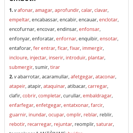
1.
v
afonar
,
amagar
,
aprofundir
,
calar
,
clavar
,
empeltar
, encabassar, encabir, encauar,
enclotar
,
encofurnar, encovar, endinsar,
enfonsar
,
enfonyar, enforatar,
enfornar
, enquibir,
ensotar
,
entaforar,
fer entrar
,
ficar
,
fixar
,
immergir
,
incloure
,
injectar
,
inserir
,
introduir
,
plantar
,
submergir
, sumir,
tirar
2.
v
abarrotar, acaramullar,
afetgegar
,
ataconar
,
atapeir
, atapir,
ataquinar
, atibacar,
carregar
,
clafir,
cobrir
,
completar
, curullar,
embaldragar
,
enfarfegar
,
enfetgegar
,
entatxonar
,
farcir
,
guarnir
,
inundar
,
ocupar
,
omplir
,
reblar
, reblir,
rebotir
,
recarregar
,
rejuntar
, reomplir,
saturar
,