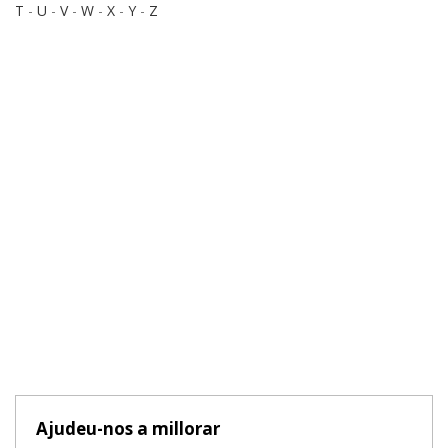
T
-
U
-
V
-
W
-
X
-
Y
-
Z
Ajudeu-nos a millorar