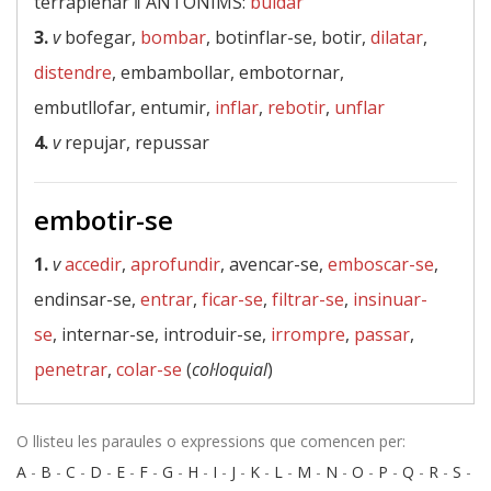
terraplenar ‖
ANTÒNIMS:
buidar
3.
v
bofegar,
bombar
, botinflar-se, botir,
dilatar
,
distendre
, embambollar, embotornar,
embutllofar, entumir,
inflar
,
rebotir
,
unflar
4.
v
repujar, repussar
embotir-se
1.
v
accedir
,
aprofundir
, avencar-se,
emboscar-se
,
endinsar-se,
entrar
,
ficar-se
,
filtrar-se
,
insinuar-
se
, internar-se, introduir-se,
irrompre
,
passar
,
penetrar
,
colar-se
(
col·loquial
)
O llisteu les paraules o expressions que comencen per:
A
-
B
-
C
-
D
-
E
-
F
-
G
-
H
-
I
-
J
-
K
-
L
-
M
-
N
-
O
-
P
-
Q
-
R
-
S
-