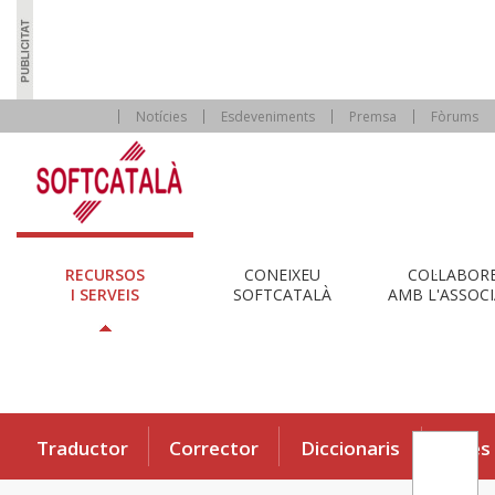
Notícies
Esdeveniments
Premsa
Fòrums
RECURSOS
CONEIXEU
COL·LABOR
I SERVEIS
SOFTCATALÀ
AMB L'ASSOCI
Traductor
Corrector
Diccionaris
Eines