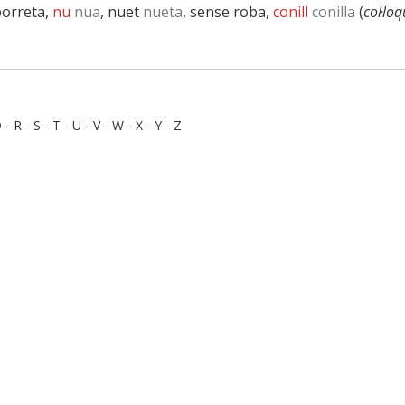
porreta,
nu
nua
, nuet
nueta
, sense roba,
conill
conilla
(
col·loq
Q
-
R
-
S
-
T
-
U
-
V
-
W
-
X
-
Y
-
Z