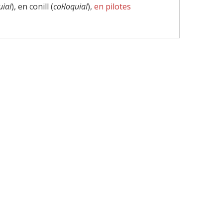
uial
), en conill (
col·loquial
),
en pilotes