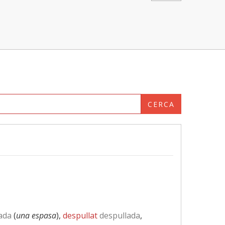
CERCA
ada
(
una espasa
),
despullat
despullada
,