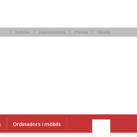
Notícies
Esdeveniments
Premsa
Fòrums
s
Ordinadors i mòbils