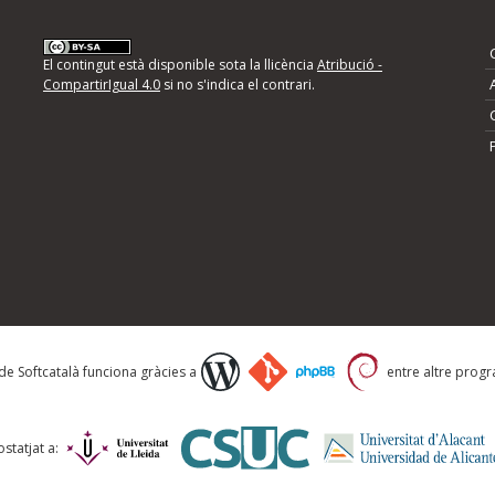
nformeu d'errors
El contingut està disponible sota la llicència
Atribució -
CompartirIgual 4.0
si no s'indica el contrari.
mps següents i descriviu quina és la millora que
 de Softcatalà funciona gràcies a
entre altre progra
statjat a: