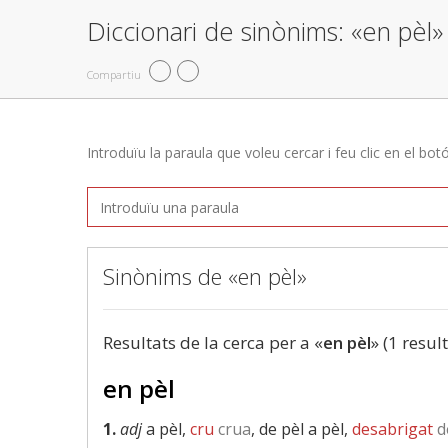
Diccionari de sinònims: «en pèl»
Compartiu
Introduïu la paraula que voleu cercar i feu clic en el bot
Sinònims de «en pèl»
Resultats de la cerca per a «
en pèl
» (1 result
en pèl
1.
adj
a pèl,
cru
crua
, de pèl a pèl,
desabrigat
d