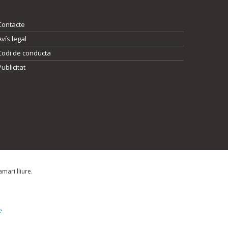
Contacte
Avís legal
Codi de conducta
Publicitat
mari lliure.