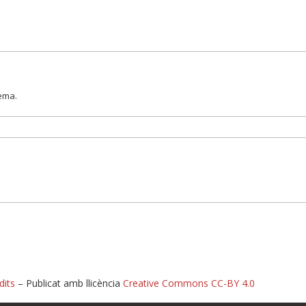
lema.
dits
– Publicat amb llicència
Creative Commons CC-BY 4.0