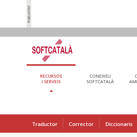
RECURSOS
CONEIXEU
I SERVEIS
SOFTCATALÀ
AMB
Traductor
Corrector
Diccionaris