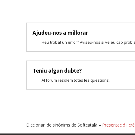
Ajudeu-nos a millorar
Heu trobat un error? Aviseu-nos si veieu cap prob
Teniu algun dubte?
Al fòrum resolem totes les qüestions.
Diccionari de sinònims de Softcatalà –
Presentació i crè