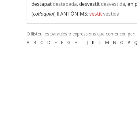
destapat
destapada
, desvestit
desvestida
, en 
(
col·loquial
) ‖
ANTÒNIMS:
vestit
vestida
O llisteu les paraules o expressions que comencen per:
A
-
B
-
C
-
D
-
E
-
F
-
G
-
H
-
I
-
J
-
K
-
L
-
M
-
N
-
O
-
P
-