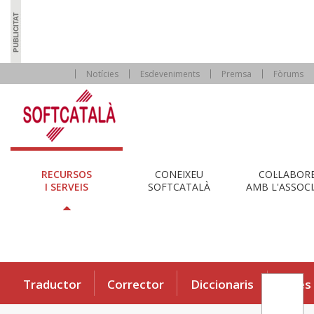
Notícies
Esdeveniments
Premsa
Fòrums
RECURSOS
CONEIXEU
COL·LABOR
I SERVEIS
SOFTCATALÀ
AMB L'ASSOCI
Traductor
Corrector
Diccionaris
Eines