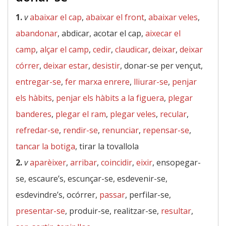
1.
v
abaixar el cap
,
abaixar el front
,
abaixar veles
,
abandonar
, abdicar, acotar el cap,
aixecar el
camp
,
alçar el camp
,
cedir
,
claudicar
,
deixar
,
deixar
córrer
,
deixar estar
,
desistir
, donar-se per vençut,
entregar-se
,
fer marxa enrere
,
lliurar-se
,
penjar
els hàbits
,
penjar els hàbits a la figuera
,
plegar
banderes
,
plegar el ram
,
plegar veles
,
recular
,
refredar-se
,
rendir-se
,
renunciar
,
repensar-se
,
tancar la botiga
, tirar la tovallola
2.
v
aparèixer
,
arribar
,
coincidir
,
eixir
, ensopegar-
se, escaure’s, escunçar-se, esdevenir-se,
esdevindre’s, ocórrer,
passar
, perfilar-se,
presentar-se
, produir-se, realitzar-se,
resultar
,