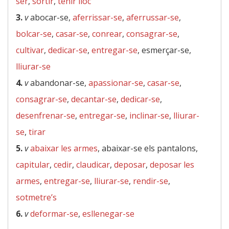
ser
,
sortir
,
tenir lloc
3.
v
abocar-se,
aferrissar-se
,
aferrussar-se
,
bolcar-se
,
casar-se
,
conrear
,
consagrar-se
,
cultivar
,
dedicar-se
,
entregar-se
, esmerçar-se,
lliurar-se
4.
v
abandonar-se,
apassionar-se
,
casar-se
,
consagrar-se
,
decantar-se
,
dedicar-se
,
desenfrenar-se
,
entregar-se
,
inclinar-se
,
lliurar-
se
,
tirar
5.
v
abaixar les armes
, abaixar-se els pantalons,
capitular
,
cedir
,
claudicar
,
deposar
,
deposar les
armes
,
entregar-se
,
lliurar-se
,
rendir-se
,
sotmetre’s
6.
v
deformar-se
,
esllenegar-se