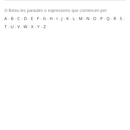
O llisteu les paraules o expressions que comencen per:
A
-
B
-
C
-
D
-
E
-
F
-
G
-
H
-
I
-
J
-
K
-
L
-
M
-
N
-
O
-
P
-
Q
-
R
-
S
-
T
-
U
-
V
-
W
-
X
-
Y
-
Z