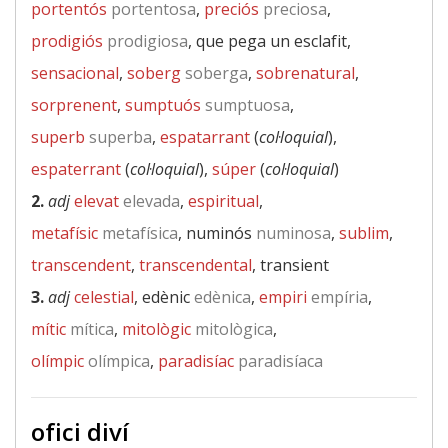
portentós
portentosa
,
preciós
preciosa
,
prodigiós
prodigiosa
, que pega un esclafit,
sensacional
,
soberg
soberga
,
sobrenatural
,
sorprenent
,
sumptuós
sumptuosa
,
superb
superba
,
espatarrant
(
col·loquial
),
espaterrant
(
col·loquial
),
súper
(
col·loquial
)
2.
adj
elevat
elevada
,
espiritual
,
metafísic
metafísica
, numinós
numinosa
,
sublim
,
transcendent
,
transcendental
, transient
3.
adj
celestial
, edènic
edènica
,
empiri
empíria
,
mític
mítica
,
mitològic
mitològica
,
olímpic
olímpica
,
paradisíac
paradisíaca
ofici diví