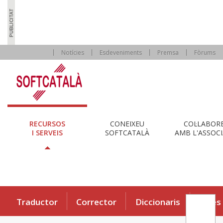
Notícies
Esdeveniments
Premsa
Fòrums
RECURSOS
CONEIXEU
COL·LABOR
I SERVEIS
SOFTCATALÀ
AMB L'ASSOCI
Traductor
Corrector
Diccionaris
Eines