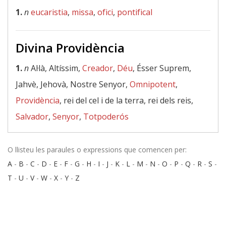
1.
n
eucaristia
,
missa
,
ofici
,
pontifical
Divina Providència
1.
n
Al·là, Altíssim,
Creador
,
Déu
, Ésser Suprem,
Jahvè, Jehovà, Nostre Senyor,
Omnipotent
,
Providència
, rei del cel i de la terra, rei dels reis,
Salvador
,
Senyor
,
Totpoderós
O llisteu les paraules o expressions que comencen per:
A
-
B
-
C
-
D
-
E
-
F
-
G
-
H
-
I
-
J
-
K
-
L
-
M
-
N
-
O
-
P
-
Q
-
R
-
S
-
T
-
U
-
V
-
W
-
X
-
Y
-
Z