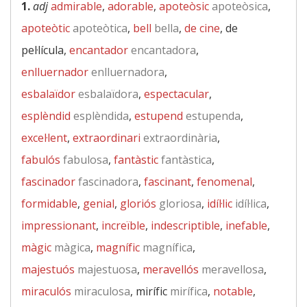
1.
adj
admirable
,
adorable
,
apoteòsic
apoteòsica
,
apoteòtic
apoteòtica
,
bell
bella
,
de cine
, de
pel·lícula,
encantador
encantadora
,
enlluernador
enlluernadora
,
esbalaïdor
esbalaïdora
,
espectacular
,
esplèndid
esplèndida
,
estupend
estupenda
,
excel·lent
,
extraordinari
extraordinària
,
fabulós
fabulosa
,
fantàstic
fantàstica
,
fascinador
fascinadora
,
fascinant
,
fenomenal
,
formidable
,
genial
,
gloriós
gloriosa
,
idíl·lic
idíl·lica
,
impressionant
,
increïble
,
indescriptible
,
inefable
,
màgic
màgica
,
magnífic
magnífica
,
majestuós
majestuosa
,
meravellós
meravellosa
,
miraculós
miraculosa
, mirífic
mirífica
,
notable
,