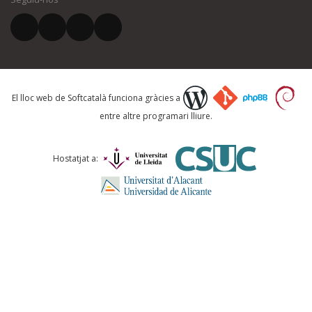
El vostre correu electrònic *
Què proposeu?
El lloc web de Softcatalà funciona gràcies a
entre altre programari lliure.
Comentari *
Hostatjat a: