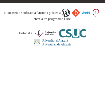
Què proposeu?
El lloc web de Softcatalà funciona gràcies a
entre altre programari lliure.
Comentari *
Hostatjat a:
ENVIA