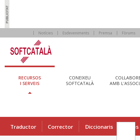
Notícies
Esdeveniments
Premsa
Fòrums
RECURSOS
CONEIXEU
COL·LABOR
I SERVEIS
SOFTCATALÀ
AMB L'ASSOCI
Traductor
Corrector
Diccionaris
Eines