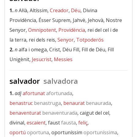
1.
n
Al·là, Altíssim,
Creador
,
Déu
, Divina
Providència, Ésser Suprem, Jahvè, Jehovà, Nostre
Senyor,
Omnipotent
,
Providència
, rei del cel i de
la terra, rei dels reis,
Senyor
,
Totpoderós
2.
n
alfa i omega, Crist, Déu Fill, Fill de Déu, Fill
Unigènit,
Jesucrist
,
Messies
salvador
salvadora
1.
adj
afortunat
afortunada
,
benastruc
benastruga
,
benaurat
benaurada
,
benaventurat
benaventurada
, caigut del cel,
divinal,
escaient
, faust
fausta
,
feliç
,
oportú
oportuna
, oportuníssim
oportuníssima
,