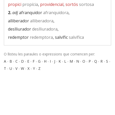
propici
propícia
,
providencial
,
sortós
sortosa
2.
adj
afranquidor
afranquidora
,
alliberador
alliberadora
,
deslliurador
deslliuradora
,
redemptor
redemptora
, salvífic
salvífica
O llisteu les paraules o expressions que comencen per:
A
-
B
-
C
-
D
-
E
-
F
-
G
-
H
-
I
-
J
-
K
-
L
-
M
-
N
-
O
-
P
-
Q
-
R
-
S
-
T
-
U
-
V
-
W
-
X
-
Y
-
Z