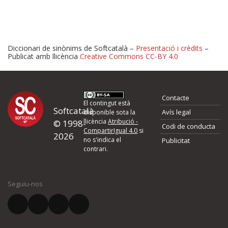
Diccionari de sinònims de Softcatalà –
Presentació i crèdits
–
Publicat amb llicència
Creative Commons CC-BY 4.0
Proposeu-nos millores o 
Contacte
d'errors
El contingut està
Softcatalà
Avís legal
disponible sota la
llicència
Atribució -
© 1998-
Codi de conducta
Si heu trobat un error o voleu proposar alguna millora, ompliu els ca
CompartirIgual 4.0
si
2026
quina és la millora que proposeu o l'error del qual voleu informar-no
no s'indica el
Publicitat
contrari.
El vostre nom *
Seguiu-nos
El vostre correu electrònic *