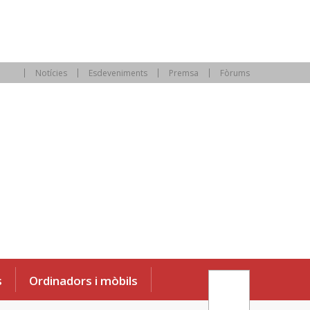
Notícies
Esdeveniments
Premsa
Fòrums
s
Ordinadors i mòbils