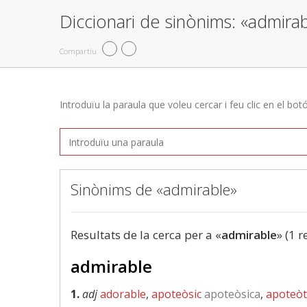
Diccionari de sinònims: «admira
Compartiu
Introduïu la paraula que voleu cercar i feu clic en el bot
Sinònims de «admirable»
Resultats de la cerca per a «
admirable
» (1 r
admirable
1.
adj
adorable
,
apoteòsic
apoteòsica
,
apoteòt