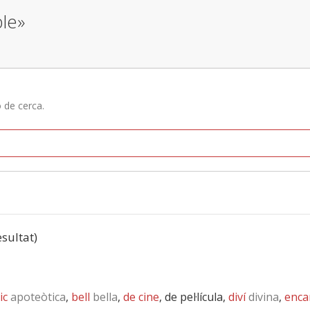
ble»
ó de cerca.
esultat)
ic
apoteòtica
,
bell
bella
,
de cine
, de pel·lícula,
diví
divina
,
enca