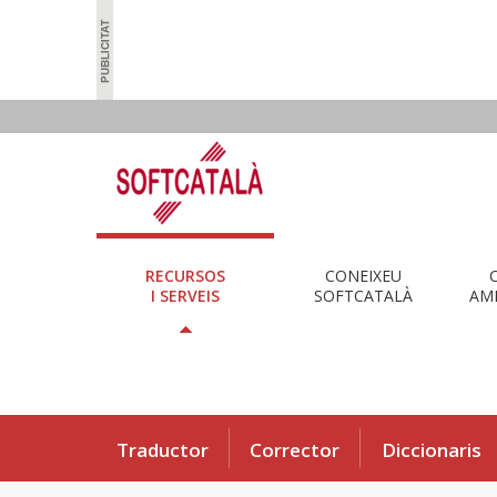
RECURSOS
CONEIXEU
I SERVEIS
SOFTCATALÀ
AMB
Traductor
Corrector
Diccionaris