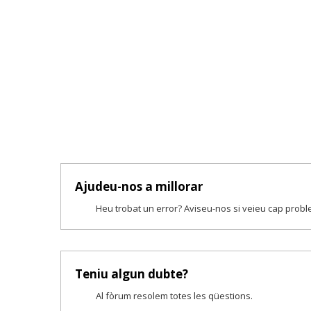
Ajudeu-nos a millorar
Heu trobat un error? Aviseu-nos si veieu cap prob
Teniu algun dubte?
Al fòrum resolem totes les qüestions.