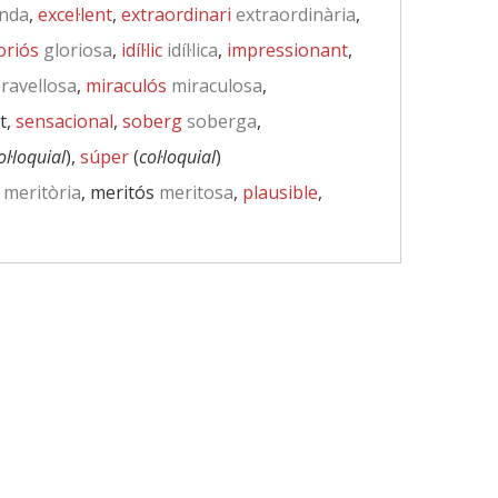
nda
,
excel·lent
,
extraordinari
extraordinària
,
oriós
gloriosa
,
idíl·lic
idíl·lica
,
impressionant
,
avellosa
,
miraculós
miraculosa
,
t,
sensacional
,
soberg
soberga
,
ol·loquial
),
súper
(
col·loquial
)
meritòria
, meritós
meritosa
,
plausible
,