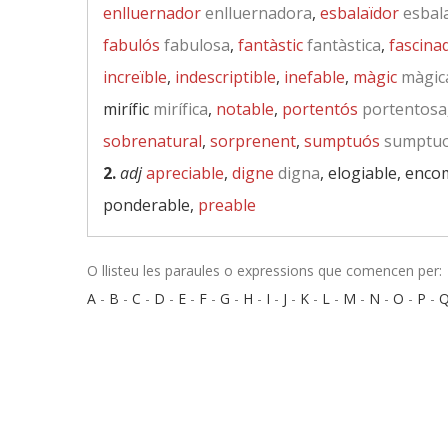
enlluernador
enlluernadora
,
esbalaïdor
esbal
fabulós
fabulosa
,
fantàstic
fantàstica
,
fascina
increïble
,
indescriptible
,
inefable
,
màgic
màgic
mirífic
mirífica
,
notable
,
portentós
portentosa
sobrenatural
,
sorprenent
,
sumptuós
sumptu
2.
adj
apreciable
,
digne
digna
, elogiable, enco
ponderable,
preable
O llisteu les paraules o expressions que comencen per:
A
-
B
-
C
-
D
-
E
-
F
-
G
-
H
-
I
-
J
-
K
-
L
-
M
-
N
-
O
-
P
-