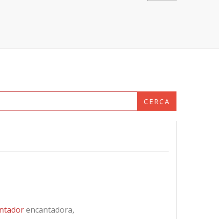
CERCA
ntador
encantadora
,