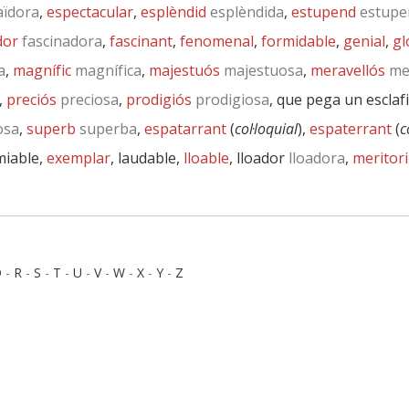
aïdora
,
espectacular
,
esplèndid
esplèndida
,
estupend
estupe
dor
fascinadora
,
fascinant
,
fenomenal
,
formidable
,
genial
,
gl
a
,
magnífic
magnífica
,
majestuós
majestuosa
,
meravellós
mer
,
preciós
preciosa
,
prodigiós
prodigiosa
, que pega un esclafi
osa
,
superb
superba
,
espatarrant
(
col·loquial
),
espaterrant
(
c
miable,
exemplar
, laudable,
lloable
, lloador
lloadora
,
meritori
Q
-
R
-
S
-
T
-
U
-
V
-
W
-
X
-
Y
-
Z