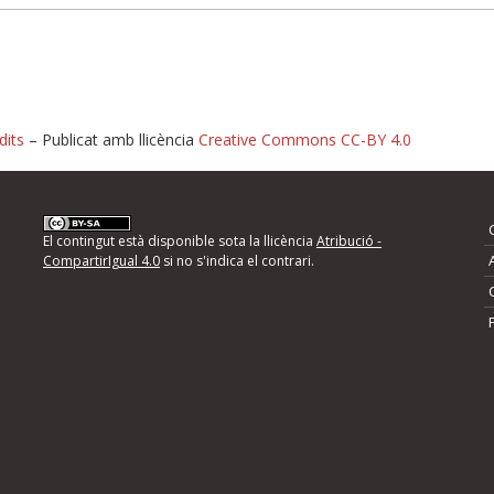
dits
– Publicat amb llicència
Creative Commons CC-BY 4.0
nformeu d'errors
El contingut està disponible sota la llicència
Atribució -
CompartirIgual 4.0
si no s'indica el contrari.
mps següents i descriviu quina és la millora que