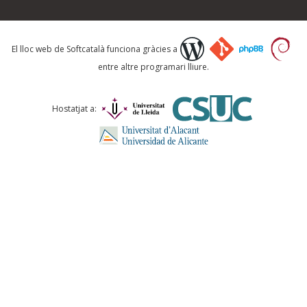
Què proposeu?
El lloc web de Softcatalà funciona gràcies a
entre altre programari lliure.
Comentari *
Hostatjat a:
ENVIA