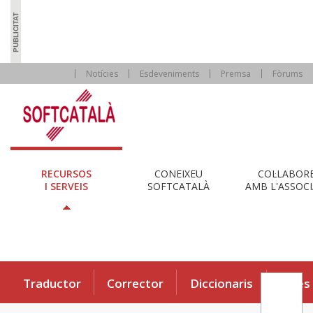
Notícies
Esdeveniments
Premsa
Fòrums
RECURSOS
CONEIXEU
COL·LABOR
I SERVEIS
SOFTCATALÀ
AMB L'ASSOCI
Traductor
Corrector
Diccionaris
Eines