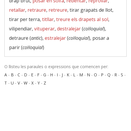
drap brut,
posar en solfa
,
rebentar
,
reprovar
,
retallar
,
retraure
,
retreure
, tirar grapats de llot,
tirar per terra,
titllar
,
treure els drapets al sol
,
vilipendiar,
vituperar
,
destralejar
(
col·loquial
),
detraure (
antic
),
estralejar
(
col·loquial
), posar a
parir (
col·loquial
)
O llisteu les paraules o expressions que comencen per:
A
-
B
-
C
-
D
-
E
-
F
-
G
-
H
-
I
-
J
-
K
-
L
-
M
-
N
-
O
-
P
-
Q
-
R
-
S
-
T
-
U
-
V
-
W
-
X
-
Y
-
Z