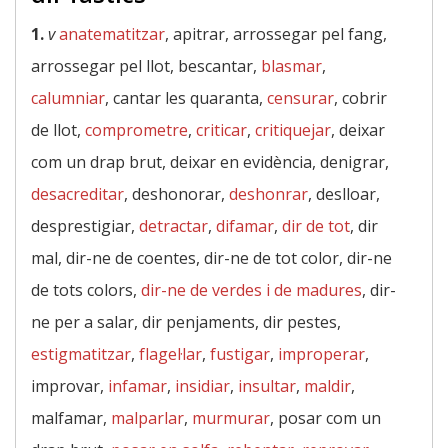
1.
v
anatematitzar
, apitrar, arrossegar pel fang,
arrossegar pel llot, bescantar,
blasmar
,
calumniar
, cantar les quaranta,
censurar
, cobrir
de llot,
comprometre
,
criticar
,
critiquejar
, deixar
com un drap brut, deixar en evidència, denigrar,
desacreditar
, deshonorar,
deshonrar
, deslloar,
desprestigiar,
detractar
,
difamar
,
dir de tot
, dir
mal, dir-ne de coentes, dir-ne de tot color, dir-ne
de tots colors,
dir-ne de verdes i de madures
, dir-
ne per a salar, dir penjaments, dir pestes,
estigmatitzar
,
flagel·lar
,
fustigar
,
improperar
,
improvar,
infamar
,
insidiar
,
insultar
,
maldir
,
malfamar,
malparlar
,
murmurar
, posar com un