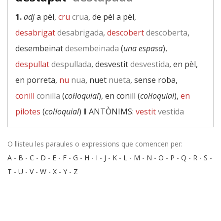
1.
adj
a pèl,
cru
crua
, de pèl a pèl,
desabrigat
desabrigada
,
descobert
descoberta
,
desembeinat
desembeinada
(
una espasa
),
despullat
despullada
, desvestit
desvestida
, en pèl,
en porreta,
nu
nua
, nuet
nueta
, sense roba,
conill
conilla
(
col·loquial
), en conill (
col·loquial
),
en
pilotes
(
col·loquial
) ‖
ANTÒNIMS:
vestit
vestida
O llisteu les paraules o expressions que comencen per:
A
-
B
-
C
-
D
-
E
-
F
-
G
-
H
-
I
-
J
-
K
-
L
-
M
-
N
-
O
-
P
-
Q
-
R
-
S
-
T
-
U
-
V
-
W
-
X
-
Y
-
Z