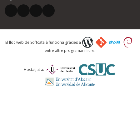
El vostre correu electrònic *
Què proposeu?
El lloc web de Softcatalà funciona gràcies a
entre altre programari lliure.
Comentari *
Hostatjat a:
ENVIA