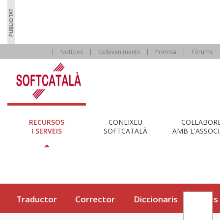
Notícies
Esdeveniments
Premsa
Fòrums
RECURSOS
CONEIXEU
COL·LABOR
I SERVEIS
SOFTCATALÀ
AMB L'ASSOCI
Traductor
Corrector
Diccionaris
Eines