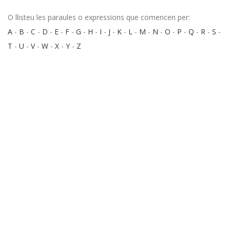
O llisteu les paraules o expressions que comencen per:
A
-
B
-
C
-
D
-
E
-
F
-
G
-
H
-
I
-
J
-
K
-
L
-
M
-
N
-
O
-
P
-
Q
-
R
-
S
-
T
-
U
-
V
-
W
-
X
-
Y
-
Z