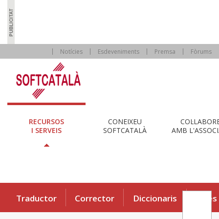
Notícies
Esdeveniments
Premsa
Fòrums
RECURSOS
CONEIXEU
COL·LABOR
I SERVEIS
SOFTCATALÀ
AMB L'ASSOCI
Traductor
Corrector
Diccionaris
Eines