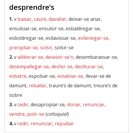
desprendre’s
1.
v
baixar
,
caure
,
davallar
, deixar-se anar,
ensulsiar-se, ensulsir-se, esbaldregar-se,
esboldregar-se, esllavissar-se,
esllenegar-se
,
precipitar-se
,
solsir
, solsir-se
2.
v
alliberar-se
,
deseixir-se’n
, desembarassar-se,
desempallegar-se
,
desfer-se
,
deslliurar-se
,
esbatre
, espolsar-se,
estalviar-se
, llevar-se de
damunt,
reballar
, traure’s de damunt, treure’s de
sobre
3.
v
cedir
, desapropiar-se,
donar
,
renunciar
,
vendre
,
polir-se
(
col·loquial
)
4.
v
cedir
,
renunciar
,
repudiar