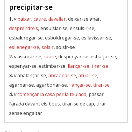
precipitar-se
1.
v
baixar
,
caure
,
davallar
, deixar-se anar,
desprendre’s
, ensulsiar-se, ensulsir-se,
esbaldregar-se, esboldregar-se, esllavissar-se,
esllenegar-se
,
solsir
, solsir-se
2.
v
assucar-se,
caure
, despenyar-se, esbalçar-se,
espenyar-se, estimbar-se,
llançar-se
,
tirar-se
3.
v
abalançar-se,
abraonar-se
,
afuar-se
,
agarbar-se, agarbonar-se,
llançar-se
,
tirar-se
4.
v
començar la casa per la teulada
, passar
l’arada davant els bous, tirar-se de cap, tirar
sense engaltar