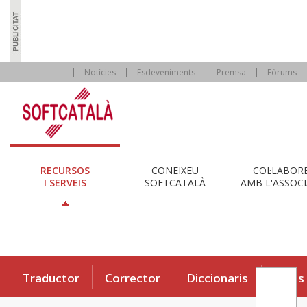
Notícies
Esdeveniments
Premsa
Fòrums
RECURSOS
CONEIXEU
COL·LABOR
I SERVEIS
SOFTCATALÀ
AMB L'ASSOCI
Traductor
Corrector
Diccionaris
Eines