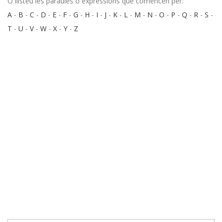
O llisteu les paraules o expressions que comencen per:
A
-
B
-
C
-
D
-
E
-
F
-
G
-
H
-
I
-
J
-
K
-
L
-
M
-
N
-
O
-
P
-
Q
-
R
-
S
-
T
-
U
-
V
-
W
-
X
-
Y
-
Z