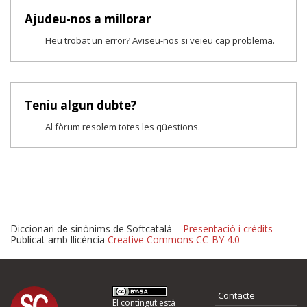
Ajudeu-nos a millorar
Heu trobat un error? Aviseu-nos si veieu cap problema.
Teniu algun dubte?
Al fòrum resolem totes les qüestions.
Diccionari de sinònims de Softcatalà –
Presentació i crèdits
–
Publicat amb llicència
Creative Commons CC-BY 4.0
Proposeu-nos millores o 
Contacte
El contingut està