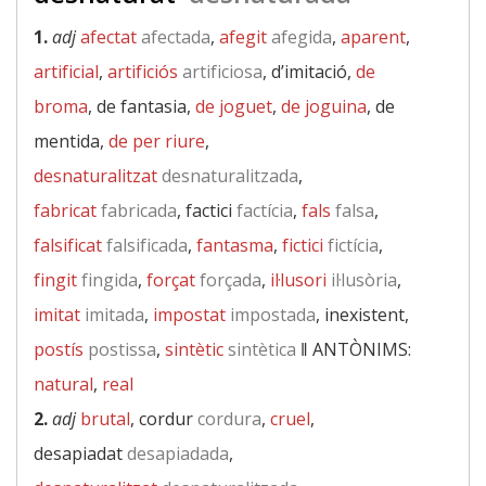
1.
adj
afectat
afectada
,
afegit
afegida
,
aparent
,
artificial
,
artificiós
artificiosa
, d’imitació,
de
broma
, de fantasia,
de joguet
,
de joguina
, de
mentida,
de per riure
,
desnaturalitzat
desnaturalitzada
,
fabricat
fabricada
, factici
factícia
,
fals
falsa
,
falsificat
falsificada
,
fantasma
,
fictici
fictícia
,
fingit
fingida
,
forçat
forçada
,
il·lusori
il·lusòria
,
imitat
imitada
,
impostat
impostada
, inexistent,
postís
postissa
,
sintètic
sintètica
‖
ANTÒNIMS:
natural
,
real
2.
adj
brutal
, cordur
cordura
,
cruel
,
desapiadat
desapiadada
,