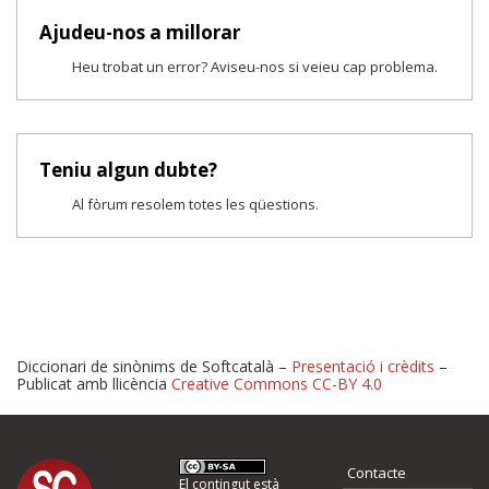
Ajudeu-nos a millorar
Heu trobat un error? Aviseu-nos si veieu cap problema.
Teniu algun dubte?
Al fòrum resolem totes les qüestions.
Diccionari de sinònims de Softcatalà –
Presentació i crèdits
–
Publicat amb llicència
Creative Commons CC-BY 4.0
Proposeu-nos millores o 
Contacte
El contingut està