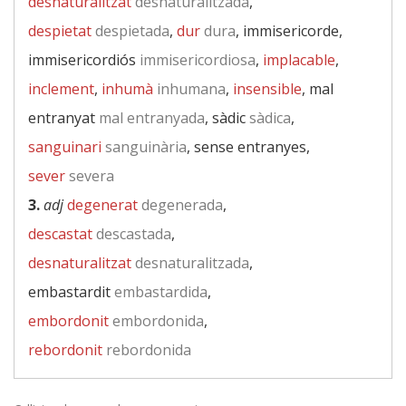
desnaturalitzat
desnaturalitzada
,
despietat
despietada
,
dur
dura
, immisericorde,
immisericordiós
immisericordiosa
,
implacable
,
inclement
,
inhumà
inhumana
,
insensible
, mal
entranyat
mal entranyada
, sàdic
sàdica
,
sanguinari
sanguinària
, sense entranyes,
sever
severa
3.
adj
degenerat
degenerada
,
descastat
descastada
,
desnaturalitzat
desnaturalitzada
,
embastardit
embastardida
,
embordonit
embordonida
,
rebordonit
rebordonida