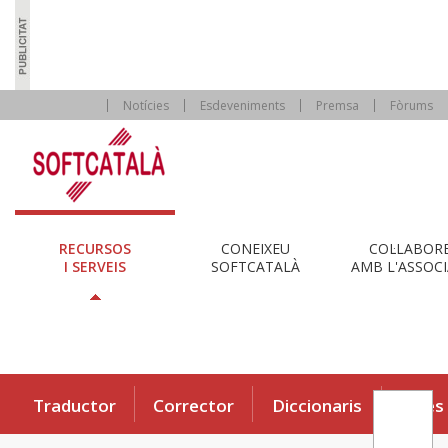
Notícies
Esdeveniments
Premsa
Fòrums
RECURSOS
CONEIXEU
COL·LABOR
I SERVEIS
SOFTCATALÀ
AMB L'ASSOCI
Traductor
Corrector
Diccionaris
Eines