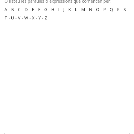
O llisteu les paraules o expressions que comencen per:
A
-
B
-
C
-
D
-
E
-
F
-
G
-
H
-
I
-
J
-
K
-
L
-
M
-
N
-
O
-
P
-
Q
-
R
-
S
-
T
-
U
-
V
-
W
-
X
-
Y
-
Z