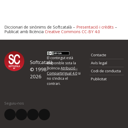
Diccionari de sinònims de Softcatalà –
Presentació i crèdits
–
Publicat amb llicència
Creative Commons CC-BY 4.0
Proposeu-nos millores o 
Contacte
d'errors
El contingut està
Softcatalà
Avís legal
disponible sota la
llicència
Atribució -
© 1998-
Codi de conducta
Si heu trobat un error o voleu proposar alguna millora, ompliu els ca
CompartirIgual 4.0
si
2026
quina és la millora que proposeu o l'error del qual voleu informar-no
no s'indica el
Publicitat
contrari.
El vostre nom *
Seguiu-nos
El vostre correu electrònic *