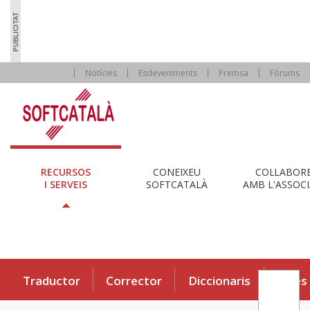
Notícies
Esdeveniments
Premsa
Fòrums
RECURSOS
CONEIXEU
COL·LABOR
I SERVEIS
SOFTCATALÀ
AMB L'ASSOCI
Traductor
Corrector
Diccionaris
Eines