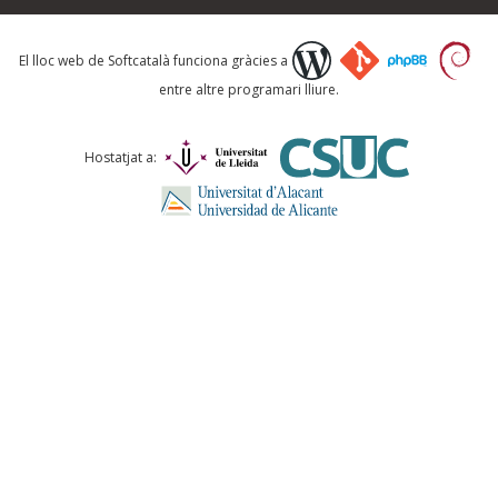
Què proposeu?
El lloc web de Softcatalà funciona gràcies a
entre altre programari lliure.
Comentari *
Hostatjat a:
ENVIA