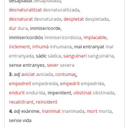
desapiadat
desapiadada
,
desnaturalitzat
desnaturalitzada
,
desnaturat
desnaturada
,
despietat
despietada
,
dur
dura
, immisericorde,
immisericordiós
immisericordiosa
,
implacable
,
inclement
,
inhumà
inhumana
, mal entranyat
mal
entranyada
, sàdic
sàdica
,
sanguinari
sanguinària
,
sense entranyes,
sever
severa
3.
adj
aviciat
aviciada
,
contumaç
,
empedreït
empedreïda
,
empedrit
empedrida
,
endurit
endurida
, impenitent,
obstinat
obstinada
,
recalcitrant
,
reincident
4.
adj
exànime,
inanimat
inanimada
,
mort
morta
,
sense vida