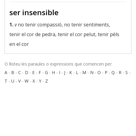
ser insensible
1.
v
no tenir compassió, no tenir sentiments,
tenir el cor de pedra, tenir el cor pelut, tenir pèls
en el cor
O llisteu les paraules o expressions que comencen per:
A
-
B
-
C
-
D
-
E
-
F
-
G
-
H
-
I
-
J
-
K
-
L
-
M
-
N
-
O
-
P
-
Q
-
R
-
S
-
T
-
U
-
V
-
W
-
X
-
Y
-
Z