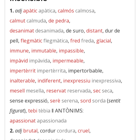
1.
adj
apàtic
apàtica
,
calmós
calmosa
,
calmut
calmuda
,
de pedra
,
desanimat
desanimada
, de suro,
distant
, dur de
pell,
flegmàtic
flegmàtica
,
fred
freda
,
glacial
,
immune
,
immutable
,
impassible
,
impàvid
impàvida
,
impermeable
,
impertèrrit
impertèrrita
, impertorbable,
inalterable
,
indiferent
,
inexpressiu
inexpressiva
,
mesell
mesella
,
reservat
reservada
,
sec
seca
,
sense expressió,
serè
serena
,
sord
sorda
(
sentit
figurat
),
tebi
tèbia
‖
ANTÒNIMS:
apassionat
apassionada
2.
adj
brutal
, cordur
cordura
,
cruel
,