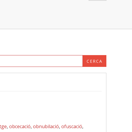
CERCA
tge
,
obcecació
,
obnubilació
,
ofuscació
,