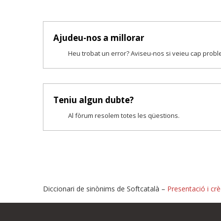
Ajudeu-nos a millorar
Heu trobat un error? Aviseu-nos si veieu cap prob
Teniu algun dubte?
Al fòrum resolem totes les qüestions.
Diccionari de sinònims de Softcatalà –
Presentació i crè