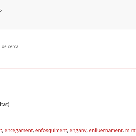
»
ó de cerca.
ltat)
t
,
encegament
,
enfosquiment
,
engany
,
enlluernament
,
mira