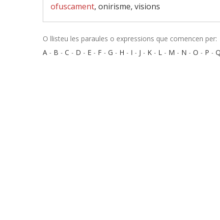
ofuscament
, onirisme, visions
O llisteu les paraules o expressions que comencen per:
A
-
B
-
C
-
D
-
E
-
F
-
G
-
H
-
I
-
J
-
K
-
L
-
M
-
N
-
O
-
P
-