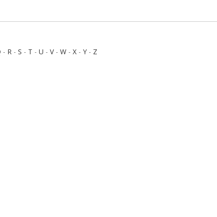
Q
-
R
-
S
-
T
-
U
-
V
-
W
-
X
-
Y
-
Z