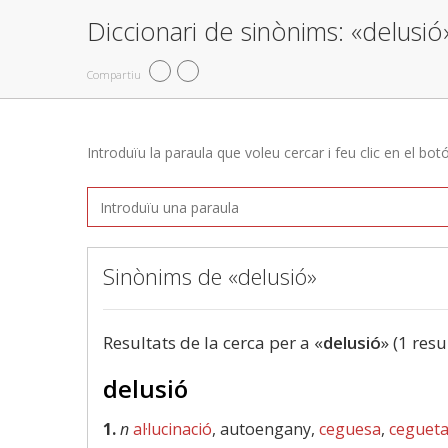
Diccionari de sinònims: «delusió
Compartiu
Introduïu la paraula que voleu cercar i feu clic en el bot
Sinònims de «delusió»
Resultats de la cerca per a «
delusió
» (1 resu
delusió
1.
n
al·lucinació
, autoengany,
ceguesa
,
cegueta