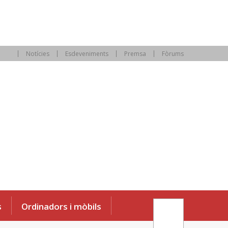
Notícies
Esdeveniments
Premsa
Fòrums
s
Ordinadors i mòbils