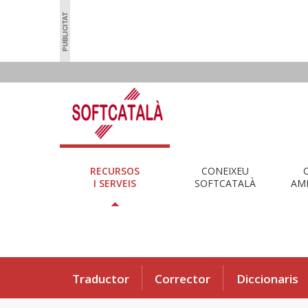
RECURSOS
CONEIXEU
I SERVEIS
SOFTCATALÀ
AMB
Traductor
Corrector
Diccionaris