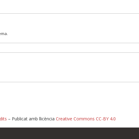
lema.
dits
– Publicat amb llicència
Creative Commons CC-BY 4.0