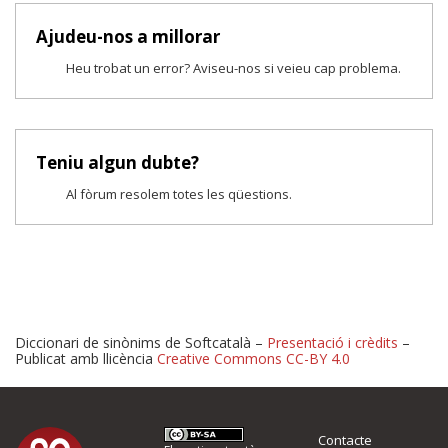
Ajudeu-nos a millorar
Heu trobat un error? Aviseu-nos si veieu cap problema.
Teniu algun dubte?
Al fòrum resolem totes les qüestions.
Diccionari de sinònims de Softcatalà –
Presentació i crèdits
–
Publicat amb llicència
Creative Commons CC-BY 4.0
Proposeu-nos millores o 
Contacte