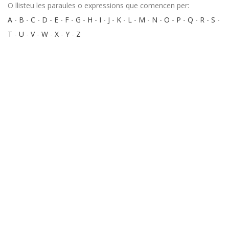
O llisteu les paraules o expressions que comencen per:
A
-
B
-
C
-
D
-
E
-
F
-
G
-
H
-
I
-
J
-
K
-
L
-
M
-
N
-
O
-
P
-
Q
-
R
-
S
-
T
-
U
-
V
-
W
-
X
-
Y
-
Z