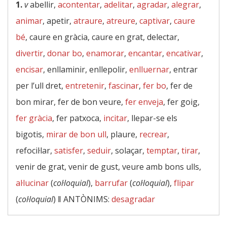
1.
v
abellir,
acontentar
,
adelitar
,
agradar
,
alegrar
,
animar
, apetir,
atraure
,
atreure
,
captivar
,
caure
bé
, caure en gràcia, caure en grat, delectar,
divertir
,
donar bo
,
enamorar
,
encantar
,
encativar
,
encisar
, enllaminir, enllepolir,
enlluernar
, entrar
per l’ull dret,
entretenir
,
fascinar
,
fer bo
, fer de
bon mirar, fer de bon veure,
fer enveja
, fer goig,
fer gràcia
, fer patxoca,
incitar
, llepar-se els
bigotis,
mirar de bon ull
, plaure,
recrear
,
refocil·lar,
satisfer
,
seduir
, solaçar,
temptar
,
tirar
,
venir de grat, venir de gust, veure amb bons ulls,
al·lucinar
(
col·loquial
),
barrufar
(
col·loquial
),
flipar
(
col·loquial
) ‖
ANTÒNIMS:
desagradar