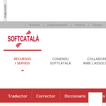
Notícies
Esdeveniments
Premsa
Fòrums
RECURSOS
CONEIXEU
COL·LABOR
I SERVEIS
SOFTCATALÀ
AMB L'ASSOCI
Traductor
Corrector
Diccionaris
Eines