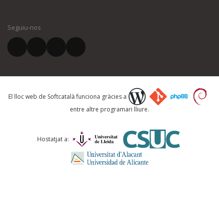
El vostre nom *
Seguiu-nos
El vostre correu electrònic *
Què proposeu?
El lloc web de Softcatalà funciona gràcies a
entre altre programari lliure.
Comentari *
Hostatjat a: