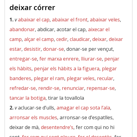
deixar córrer
1.
v
abaixar el cap
,
abaixar el front
,
abaixar veles
,
abandonar
, abdicar, acotar el cap,
aixecar el
camp
,
alçar el camp
,
cedir
,
claudicar
,
deixar
,
deixar
estar
,
desistir
,
donar-se
, donar-se per vençut,
entregar-se
,
fer marxa enrere
,
lliurar-se
,
penjar
els hàbits
,
penjar els hàbits a la figuera
,
plegar
banderes
,
plegar el ram
,
plegar veles
,
recular
,
refredar-se
,
rendir-se
,
renunciar
,
repensar-se
,
tancar la botiga
, tirar la tovallola
2.
v
aclucar-se d’ulls,
amagar el cap sota l’ala
,
arronsar els muscles
, arronsar-se d’espatlles,
deixar de mà,
desentendre’s
, fer com qui no hi