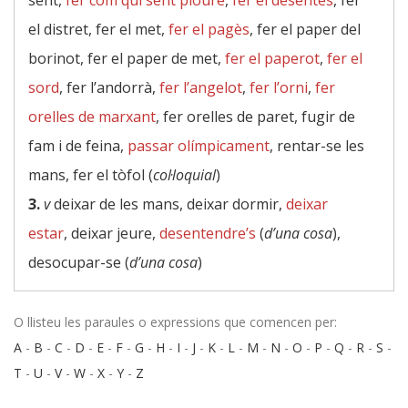
sent,
fer com qui sent ploure
,
fer el desentès
, fer
el distret, fer el met,
fer el pagès
, fer el paper del
borinot, fer el paper de met,
fer el paperot
,
fer el
sord
, fer l’andorrà,
fer l’angelot
,
fer l’orni
,
fer
orelles de marxant
, fer orelles de paret, fugir de
fam i de feina,
passar olímpicament
, rentar-se les
mans, fer el tòfol (
col·loquial
)
3.
v
deixar de les mans, deixar dormir,
deixar
estar
, deixar jeure,
desentendre’s
(
d’una cosa
),
desocupar-se (
d’una cosa
)
O llisteu les paraules o expressions que comencen per:
A
-
B
-
C
-
D
-
E
-
F
-
G
-
H
-
I
-
J
-
K
-
L
-
M
-
N
-
O
-
P
-
Q
-
R
-
S
-
T
-
U
-
V
-
W
-
X
-
Y
-
Z