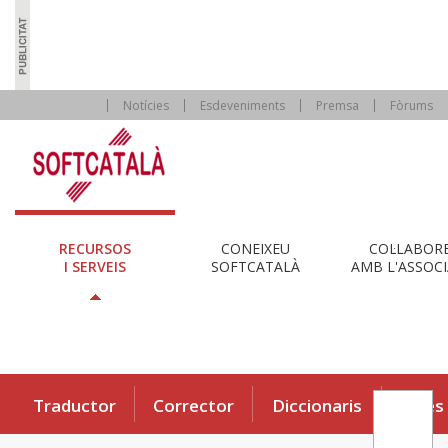
Notícies
Esdeveniments
Premsa
Fòrums
RECURSOS
CONEIXEU
COL·LABOR
I SERVEIS
SOFTCATALÀ
AMB L'ASSOCI
Traductor
Corrector
Diccionaris
Eines