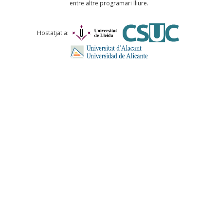
entre altre programari lliure.
Comentari *
Hostatjat a:
ENVIA