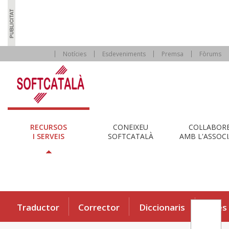
Notícies
Esdeveniments
Premsa
Fòrums
RECURSOS
CONEIXEU
COL·LABOR
I SERVEIS
SOFTCATALÀ
AMB L'ASSOCI
Traductor
Corrector
Diccionaris
Eines