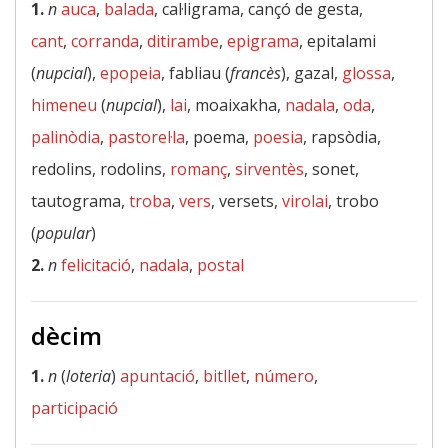
1.
n
auca
,
balada
, cal·ligrama, cançó de gesta,
cant
,
corranda
,
ditirambe
,
epigrama
, epitalami
(
nupcial
),
epopeia
, fabliau (
francès
), gazal,
glossa
,
himeneu
(
nupcial
),
lai
, moaixakha,
nadala
,
oda
,
palinòdia
,
pastorel·la
, poema,
poesia
, rapsòdia,
redolins, rodolins,
romanç
,
sirventès
, sonet,
tautograma,
troba
,
vers
, versets,
virolai
, trobo
(
popular
)
2.
n
felicitació
,
nadala
,
postal
dècim
1.
n
(
loteria
)
apuntació
,
bitllet
,
número
,
participació