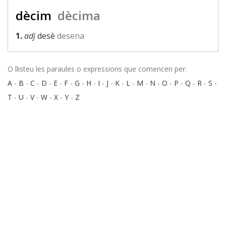
dècim
dècima
1.
adj
desè
desena
O llisteu les paraules o expressions que comencen per:
A
-
B
-
C
-
D
-
E
-
F
-
G
-
H
-
I
-
J
-
K
-
L
-
M
-
N
-
O
-
P
-
Q
-
R
-
S
-
T
-
U
-
V
-
W
-
X
-
Y
-
Z