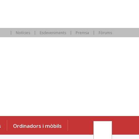
Notícies
Esdeveniments
Premsa
Fòrums
s
Ordinadors i mòbils