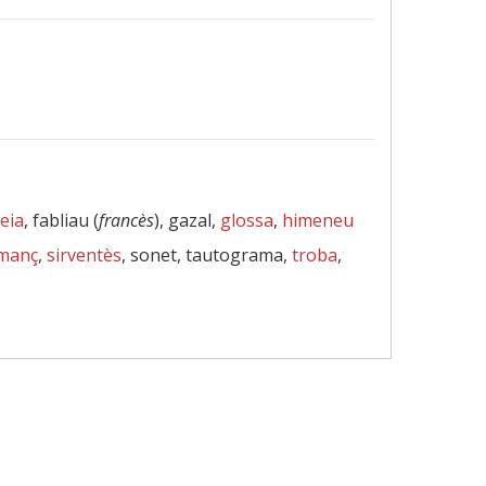
eia
, fabliau (
francès
), gazal,
glossa
,
himeneu
manç
,
sirventès
, sonet, tautograma,
troba
,