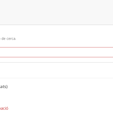
ó de cerca.
tats)
pació