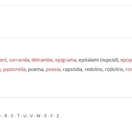
ant
,
corranda
,
ditirambe
,
epigrama
, epitalami (
nupcial
),
epop
a
,
pastorel·la
, poema,
poesia
, rapsòdia, redolins, rodolins,
ro
Q
-
R
-
S
-
T
-
U
-
V
-
W
-
X
-
Y
-
Z