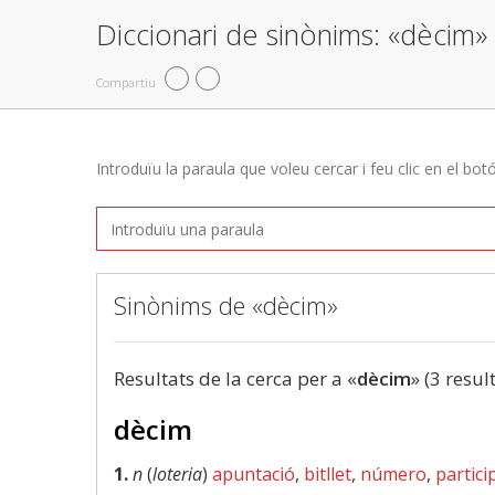
Diccionari de sinònims: «dècim»
Compartiu
Introduïu la paraula que voleu cercar i feu clic en el bot
Sinònims de «dècim»
Resultats de la cerca per a «
dècim
» (3 resul
dècim
1.
n
(
loteria
)
apuntació
,
bitllet
,
número
,
partici