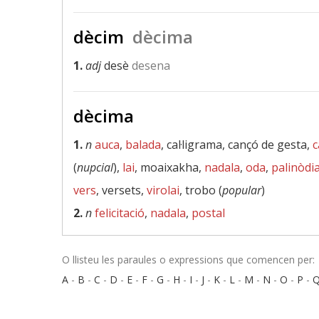
dècim
dècima
1.
adj
desè
desena
dècima
1.
n
auca
,
balada
, cal·ligrama, cançó de gesta,
c
(
nupcial
),
lai
, moaixakha,
nadala
,
oda
,
palinòdi
vers
, versets,
virolai
, trobo (
popular
)
2.
n
felicitació
,
nadala
,
postal
O llisteu les paraules o expressions que comencen per:
A
-
B
-
C
-
D
-
E
-
F
-
G
-
H
-
I
-
J
-
K
-
L
-
M
-
N
-
O
-
P
-