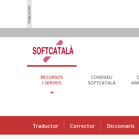
RECURSOS
CONEIXEU
I SERVEIS
SOFTCATALÀ
AMB
Traductor
Corrector
Diccionaris