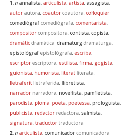
1.
n
annalista,
articulista
,
artista
, assagista,
autor
autora
,
coautor
coautora
,
col·loquier
,
comediògraf
comediògrafa
,
comentarista
,
compositor
compositora
, contista, copista,
dramàtic
dramàtica
, dramaturg
dramaturga
,
epistològraf
epistològrafa
,
escriba
,
escriptor
escriptora
,
estilista
,
firma
,
gogista
,
guionista
,
humorista
,
literat
literata
,
lletraferit
lletraferida
, llibretista,
narrador
narradora
, novel·lista, pamfletista,
parodista
,
ploma
,
poeta
,
poetessa
, prologuista,
publicista
,
redactor
redactora
, salmista,
signatura
,
traductor
traductora
2.
n
articulista
, comunicador
comunicadora
,