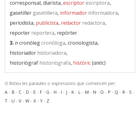
corresponsal, diarista,
escriptor
escriptora
,
gasetiller
gasetillera
,
informador
informadora
,
periodista,
publicista
,
redactor
redactora
,
reporter
reportera
, repòrter
3.
n
cronòleg
cronòloga
, cronologista,
historiador
historiadora
,
historiògraf
historiògrafa
,
històric
(
antic
)
O llisteu les paraules o expressions que comencen per:
A
-
B
-
C
-
D
-
E
-
F
-
G
-
H
-
I
-
J
-
K
-
L
-
M
-
N
-
O
-
P
-
Q
-
R
-
S
-
T
-
U
-
V
-
W
-
X
-
Y
-
Z