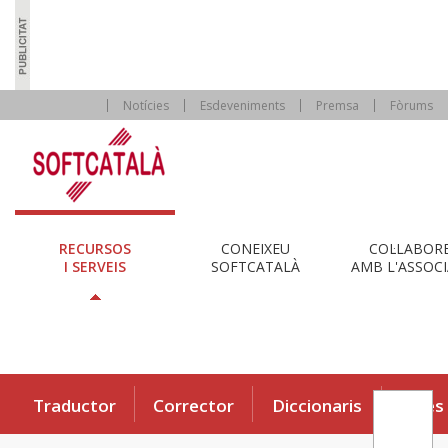
Notícies
Esdeveniments
Premsa
Fòrums
RECURSOS
CONEIXEU
COL·LABOR
I SERVEIS
SOFTCATALÀ
AMB L'ASSOCI
Traductor
Corrector
Diccionaris
Eines