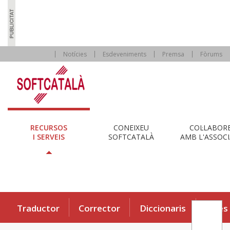
Notícies
Esdeveniments
Premsa
Fòrums
RECURSOS
CONEIXEU
COL·LABOR
I SERVEIS
SOFTCATALÀ
AMB L'ASSOCI
Traductor
Corrector
Diccionaris
Eines