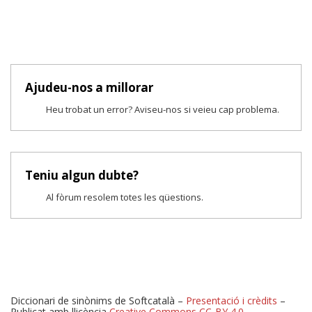
Ajudeu-nos a millorar
Heu trobat un error? Aviseu-nos si veieu cap problema.
Teniu algun dubte?
Al fòrum resolem totes les qüestions.
Diccionari de sinònims de Softcatalà –
Presentació i crèdits
–
Publicat amb llicència
Creative Commons CC-BY 4.0