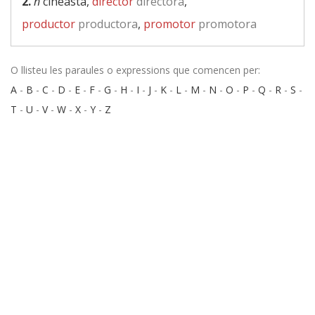
2.
n
cineasta,
director
directora
,
productor
productora
,
promotor
promotora
O llisteu les paraules o expressions que comencen per:
A
-
B
-
C
-
D
-
E
-
F
-
G
-
H
-
I
-
J
-
K
-
L
-
M
-
N
-
O
-
P
-
Q
-
R
-
S
-
T
-
U
-
V
-
W
-
X
-
Y
-
Z