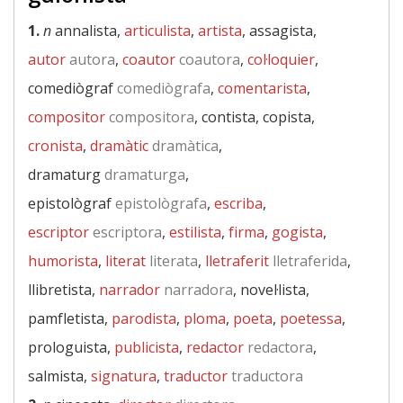
1.
n
annalista,
articulista
,
artista
, assagista,
autor
autora
,
coautor
coautora
,
col·loquier
,
comediògraf
comediògrafa
,
comentarista
,
compositor
compositora
, contista, copista,
cronista
,
dramàtic
dramàtica
,
dramaturg
dramaturga
,
epistològraf
epistològrafa
,
escriba
,
escriptor
escriptora
,
estilista
,
firma
,
gogista
,
humorista
,
literat
literata
,
lletraferit
lletraferida
,
llibretista,
narrador
narradora
, novel·lista,
pamfletista,
parodista
,
ploma
,
poeta
,
poetessa
,
prologuista,
publicista
,
redactor
redactora
,
salmista,
signatura
,
traductor
traductora