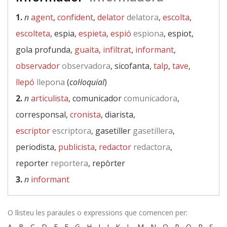
1.
n
agent
,
confident
,
delator
delatora
,
escolta
,
escolteta
, espia,
espieta
,
espió
espiona
, espiot,
gola profunda,
guaita
,
infiltrat
,
informant
,
observador
observadora
, sicofanta,
talp
,
tave
,
llepó
llepona
(
col·loquial
)
2.
n
articulista
, comunicador
comunicadora
,
corresponsal,
cronista
, diarista,
escriptor
escriptora
, gasetiller
gasetillera
,
periodista,
publicista
,
redactor
redactora
,
reporter
reportera
, repòrter
3.
n
informant
O llisteu les paraules o expressions que comencen per:
A
-
B
-
C
-
D
-
E
-
F
-
G
-
H
-
I
-
J
-
K
-
L
-
M
-
N
-
O
-
P
-
Q
-
R
-
S
-