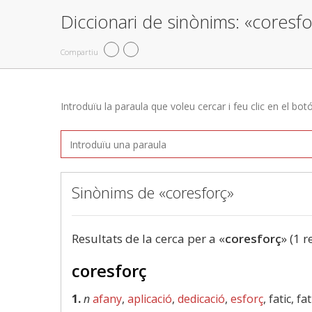
Diccionari de sinònims: «coresfo
Compartiu
Introduïu la paraula que voleu cercar i feu clic en el bot
Sinònims de «coresforç»
Resultats de la cerca per a «
coresforç
» (1 r
coresforç
1.
n
afany
,
aplicació
,
dedicació
,
esforç
, fatic, f