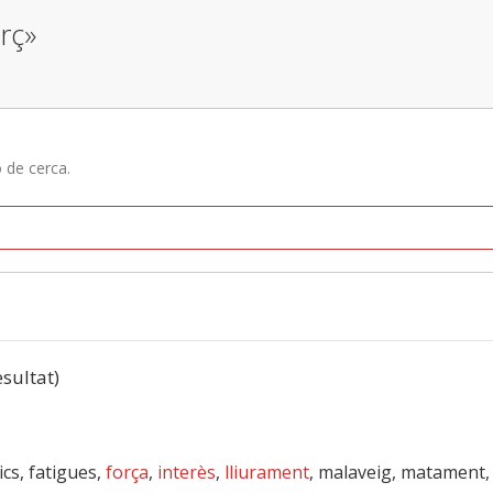
rç»
ó de cerca.
esultat)
atics, fatigues,
força
,
interès
,
lliurament
, malaveig, matament