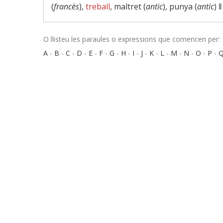
(
francès
),
treball
, maltret (
antic
), punya (
antic
) 
O llisteu les paraules o expressions que comencen per:
A
-
B
-
C
-
D
-
E
-
F
-
G
-
H
-
I
-
J
-
K
-
L
-
M
-
N
-
O
-
P
-