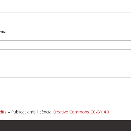
lema.
dits
– Publicat amb llicència
Creative Commons CC-BY 4.0