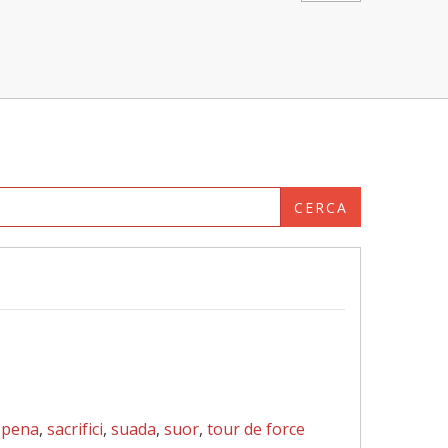
CERCA
,
pena
,
sacrifici
,
suada
,
suor
,
tour de force