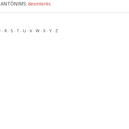
‖
ANTÒNIMS:
desinterès
Q
-
R
-
S
-
T
-
U
-
V
-
W
-
X
-
Y
-
Z