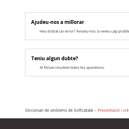
Ajudeu-nos a millorar
Heu trobat un error? Aviseu-nos si veieu cap prob
Teniu algun dubte?
Al fòrum resolem totes les qüestions.
Diccionari de sinònims de Softcatalà –
Presentació i crè