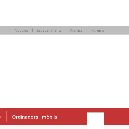
Notícies
Esdeveniments
Premsa
Fòrums
s
Ordinadors i mòbils