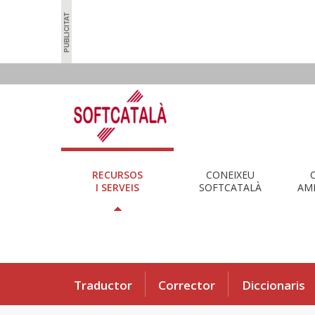
RECURSOS
CONEIXEU
I SERVEIS
SOFTCATALÀ
AMB
Traductor
Corrector
Diccionaris