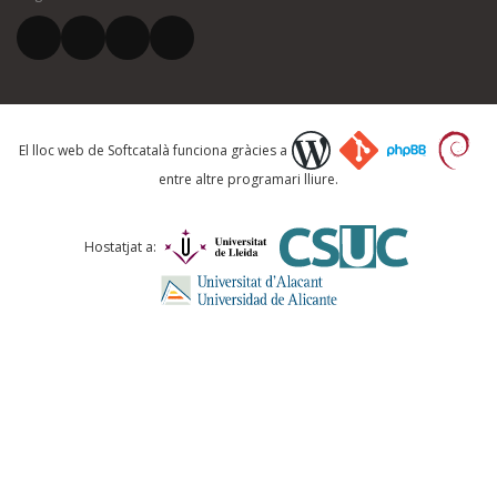
El vostre correu electrònic *
Què proposeu?
El lloc web de Softcatalà funciona gràcies a
entre altre programari lliure.
Comentari *
Hostatjat a:
ENVIA