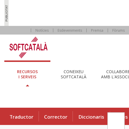
Notícies
Esdeveniments
Premsa
Fòrums
RECURSOS
CONEIXEU
COL·LABOR
I SERVEIS
SOFTCATALÀ
AMB L'ASSOCI
Traductor
Corrector
Diccionaris
Eines