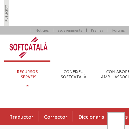
Notícies
Esdeveniments
Premsa
Fòrums
RECURSOS
CONEIXEU
COL·LABOR
I SERVEIS
SOFTCATALÀ
AMB L'ASSOCI
Traductor
Corrector
Diccionaris
Eines