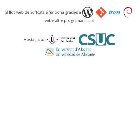
Què proposeu?
El lloc web de Softcatalà funciona gràcies a
entre altre programari lliure.
Comentari *
Hostatjat a:
ENVIA