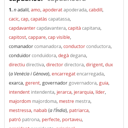
1.
n
adalil,
amo
,
apoderat
apoderada
,
cabdill
,
cacic
,
cap
,
capatàs
capatassa
,
capdavanter
capdavantera
,
capità
capitana
,
capitost
,
cappare
,
cap visible
,
comanador
comanadora
,
conductor
conductora
,
conduïdor
conduïdora
,
degà
degana
,
directiu
directiva
,
director
directora
,
dirigent
,
dux
(
a Venècia i Gènova
),
encarregat
encarregada
,
exarca,
gerent
, governador
governadora
,
guia
,
intendent
intendenta
,
jerarca
,
jerarquia
,
líder
,
majordom
majordoma
,
mestre
mestra
,
mestressa
,
nabab
(
a l’Índia
),
patriarca
,
patró
patrona
,
perfecte
,
portaveu
,