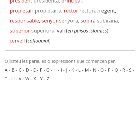
president
presidenta
,
principal
,
propietari
propietària
,
rector
rectora
, regent,
responsable
,
senyor
senyora
,
sobirà
sobirana
,
superior
superiora
, valí (
en països islàmics
),
cervell
(
col·loquial
)
O llisteu les paraules o expressions que comencen per:
A
-
B
-
C
-
D
-
E
-
F
-
G
-
H
-
I
-
J
-
K
-
L
-
M
-
N
-
O
-
P
-
Q
-
R
-
S
-
T
-
U
-
V
-
W
-
X
-
Y
-
Z