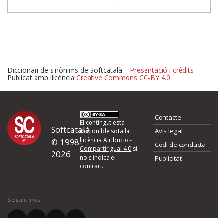
Diccionari de sinònims de Softcatalà –
Presentació i crèdits
–
Publicat amb llicència
Creative Commons CC-BY 4.0
Proposeu-nos millores o 
Contacte
d'errors
El contingut està
Softcatalà
Avís legal
disponible sota la
llicència
Atribució -
© 1998-
Codi de conducta
Si heu trobat un error o voleu proposar alguna millora, ompliu els ca
CompartirIgual 4.0
si
2026
quina és la millora que proposeu o l'error del qual voleu informar-no
no s'indica el
Publicitat
contrari.
El vostre nom *
Seguiu-nos