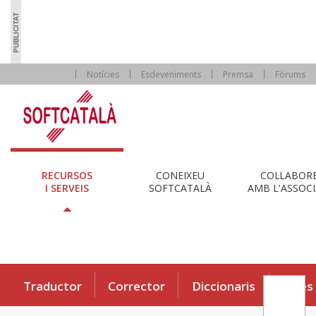
Notícies
Esdeveniments
Premsa
Fòrums
RECURSOS
CONEIXEU
COL·LABOR
I SERVEIS
SOFTCATALÀ
AMB L'ASSOCI
Traductor
Corrector
Diccionaris
Eines