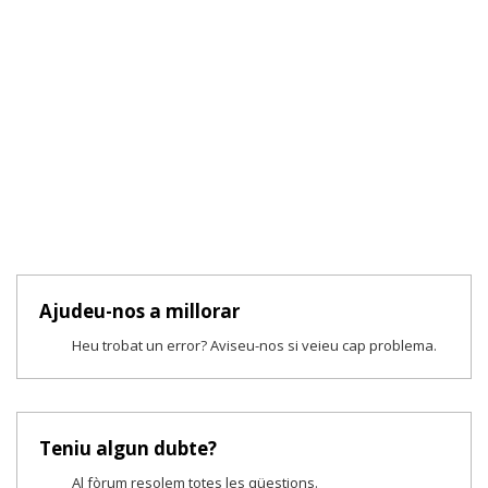
Ajudeu-nos a millorar
Heu trobat un error? Aviseu-nos si veieu cap problema.
Teniu algun dubte?
Al fòrum resolem totes les qüestions.