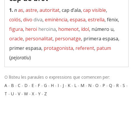
1.
n
as
,
astre
,
autoritat
, cap d’ala,
cap visible
,
colós
,
divo
diva
,
eminència
,
espasa
,
estrella
, fènix,
figura
,
heroi
heroïna
,
homenot
,
ídol
, número u,
oracle
,
personalitat
,
personatge
, primera espasa,
primer espasa,
protagonista
,
referent
,
patum
(
pejoratiu
)
O llisteu les paraules o expressions que comencen per:
A
-
B
-
C
-
D
-
E
-
F
-
G
-
H
-
I
-
J
-
K
-
L
-
M
-
N
-
O
-
P
-
Q
-
R
-
S
-
T
-
U
-
V
-
W
-
X
-
Y
-
Z