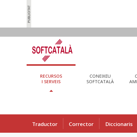
RECURSOS
CONEIXEU
I SERVEIS
SOFTCATALÀ
AMB
Traductor
Corrector
Diccionaris