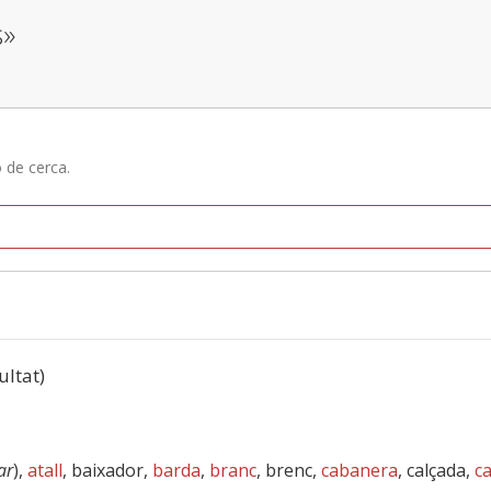
s»
ó de cerca.
ultat)
ar
),
atall
, baixador,
barda
,
branc
, brenc,
cabanera
, calçada,
ca