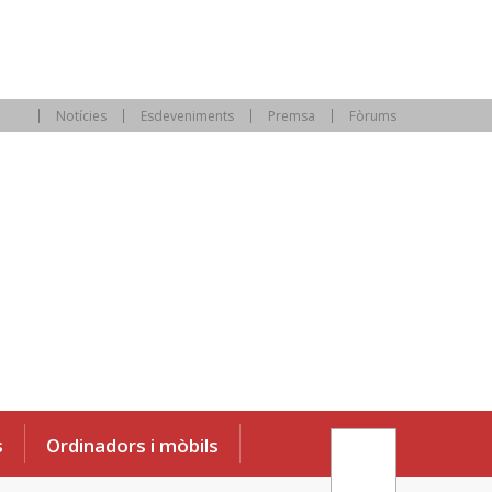
Notícies
Esdeveniments
Premsa
Fòrums
s
Ordinadors i mòbils