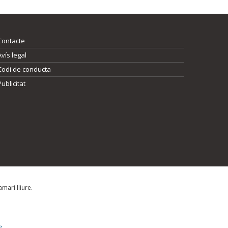
Contacte
Avís legal
Codi de conducta
Publicitat
mari lliure.