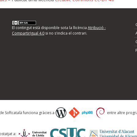
nformeu d'errors
El contingut està disponible sota la llicència
Atribució -
CompartirIgual 4.0
si no s'indica el contrari.
mps següents i descriviu quina és la millora que
 de Softcatalà funciona gràcies a
entre altre progra
statjat a: