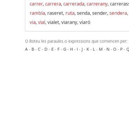
carrer
,
carrera
,
carrerada
,
carrerany
, carreras
rambla
, raseret,
ruta
, senda, sender,
sendera
via
,
vial
, vialet, viarany, viaró
O llisteu les paraules o expressions que comencen per:
A
-
B
-
C
-
D
-
E
-
F
-
G
-
H
-
I
-
J
-
K
-
L
-
M
-
N
-
O
-
P
-