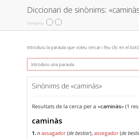
Diccionari de sinònims: «caminà
Compartiu
Introduïu la paraula que voleu cercar i feu clic en el bot
Sinònims de «caminàs»
Resultats de la cerca per a «
caminàs
» (1 res
caminàs
1.
n
assagador
(
de bestiar
),
assegador
(
de besti