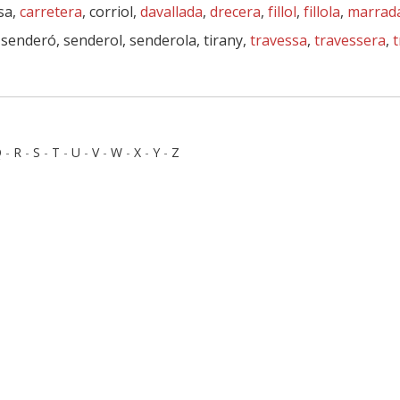
sa,
carretera
, corriol,
davallada
,
drecera
,
fillol
,
fillola
,
marrad
, senderó, senderol, senderola, tirany,
travessa
,
travessera
,
t
Q
-
R
-
S
-
T
-
U
-
V
-
W
-
X
-
Y
-
Z