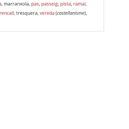
a
, marranxola,
pas
,
passeig
,
pista
,
ramal
,
rencall
, tresquera,
vereda
(
castellanisme
),