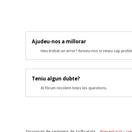
Ajudeu-nos a millorar
Heu trobat un error? Aviseu-nos si veieu cap prob
Teniu algun dubte?
Al fòrum resolem totes les qüestions.
Diccionari de sinònims de Softcatalà –
Presentació i crè