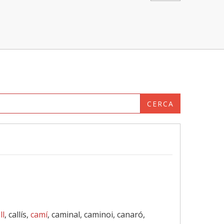
CERCA
ll
, callís,
camí
, caminal, caminoi, canaró,