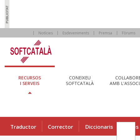
Notícies
Esdeveniments
Premsa
Fòrums
RECURSOS
CONEIXEU
COL·LABOR
I SERVEIS
SOFTCATALÀ
AMB L'ASSOCI
Traductor
Corrector
Diccionaris
Eines