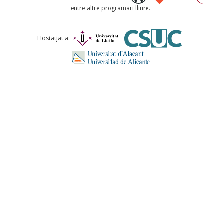
entre altre programari lliure.
Comentari *
Hostatjat a:
ENVIA