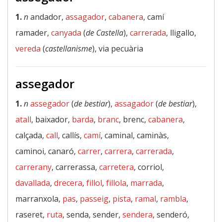
1.
n
andador,
assagador
,
cabanera
, camí
ramader,
canyada
(
de Castella
),
carrerada
, lligallo,
vereda
(
castellanisme
), via pecuària
assegador
1.
n
assegador
(
de bestiar
),
assagador
(
de bestiar
),
atall
, baixador,
barda
,
branc
, brenc,
cabanera
,
calçada,
call
, callís,
camí
, caminal, caminàs,
caminoi, canaró,
carrer
,
carrera
,
carrerada
,
carrerany
, carrerassa,
carretera
, corriol,
davallada
,
drecera
,
fillol
,
fillola
,
marrada
,
marranxola,
pas
,
passeig
,
pista
,
ramal
,
rambla
,
raseret,
ruta
, senda, sender,
sendera
, senderó,