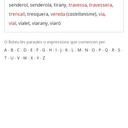
senderol, senderola, tirany,
travessa
,
travessera
,
trencall
, tresquera,
vereda
(
castellanisme
),
via
,
vial
, vialet, viarany, viaró
O llisteu les paraules o expressions que comencen per:
A
-
B
-
C
-
D
-
E
-
F
-
G
-
H
-
I
-
J
-
K
-
L
-
M
-
N
-
O
-
P
-
Q
-
R
-
S
-
T
-
U
-
V
-
W
-
X
-
Y
-
Z