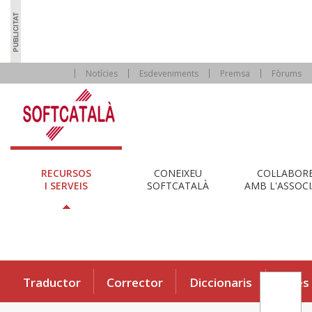
Notícies
Esdeveniments
Premsa
Fòrums
RECURSOS
CONEIXEU
COL·LABOR
I SERVEIS
SOFTCATALÀ
AMB L'ASSOCI
Traductor
Corrector
Diccionaris
Eines