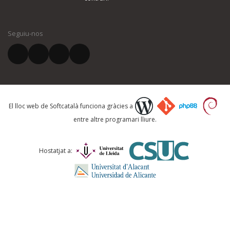
El vostre nom *
Seguiu-nos
El vostre correu electrònic *
Què proposeu?
El lloc web de Softcatalà funciona gràcies a
entre altre programari lliure.
Comentari *
Hostatjat a: