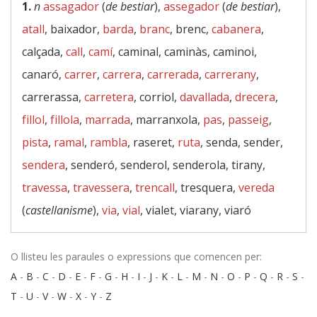
1.
n
assagador
(
de bestiar
),
assegador
(
de bestiar
),
atall
, baixador,
barda
,
branc
, brenc,
cabanera
,
calçada,
call
,
camí
, caminal, caminàs, caminoi,
canaró,
carrer
,
carrera
,
carrerada
,
carrerany
,
carrerassa,
carretera
, corriol,
davallada
,
drecera
,
fillol
,
fillola
,
marrada
, marranxola,
pas
,
passeig
,
pista
,
ramal
,
rambla
, raseret,
ruta
, senda, sender,
sendera
, senderó, senderol, senderola, tirany,
travessa
,
travessera
,
trencall
, tresquera,
vereda
(
castellanisme
),
via
,
vial
, vialet, viarany, viaró
O llisteu les paraules o expressions que comencen per:
A
-
B
-
C
-
D
-
E
-
F
-
G
-
H
-
I
-
J
-
K
-
L
-
M
-
N
-
O
-
P
-
Q
-
R
-
S
-
T
-
U
-
V
-
W
-
X
-
Y
-
Z